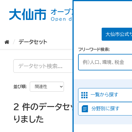
ス
キ
ッ
プ
し
て
大仙市公式
内
データセット
容
フリーワード検索
へ
並び順
一覧から探す
2 件のデータセットが見つか
分野別に探す
りました