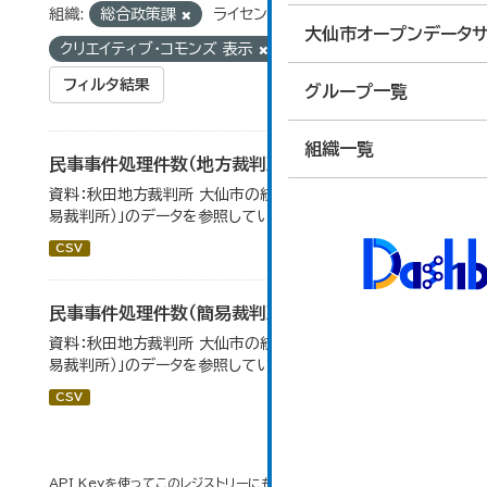
組織:
総合政策課
ライセンス:
大仙市オープンデータサ
クリエイティブ・コモンズ 表示
タグ:
民事事件
フィルタ結果
グループ一覧
組織一覧
民事事件処理件数（地方裁判所）
資料：秋田地方裁判所 大仙市の統計「12-13 民事事件（簡
易裁判所）」のデータを参照しています。
CSV
民事事件処理件数（簡易裁判所）
資料：秋田地方裁判所 大仙市の統計「12-14 民事事件（簡
易裁判所）」のデータを参照しています。
CSV
API Keyを使ってこのレジストリーにもアクセス可能です
API
(see