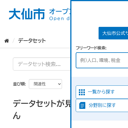
ス
キ
ッ
プ
し
て
大仙市公式
内
データセット
容
フリーワード検索
へ
並び順
一覧から探す
データセットが見つかりませ
分野別に探す
ん