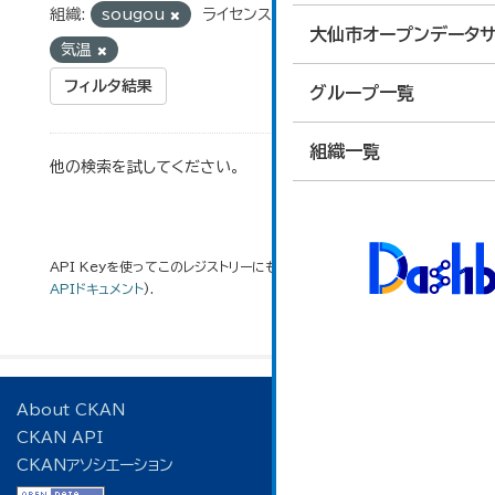
組織:
sougou
ライセンス:
cc-by
タグ:
大仙市オープンデータサ
気温
フィルタ結果
グループ一覧
組織一覧
他の検索を試してください。
API Keyを使ってこのレジストリーにもアクセス可能です
API
(see
APIドキュメント
).
About CKAN
CKAN API
CKANアソシエーション