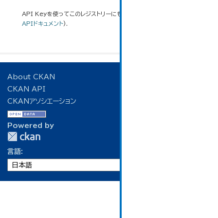
API Keyを使ってこのレジストリーにもアクセス可能です
API
(see
APIドキュメント
).
About CKAN
CKAN API
CKANアソシエーション
Powered by
言語