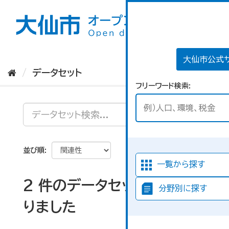
ス
キ
ッ
プ
し
て
大仙市公式
内
データセット
容
フリーワード検索
へ
並び順
一覧から探す
2 件のデータセットが見つか
分野別に探す
りました