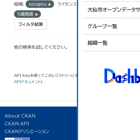
組織:
sougou
ライセンス:
cc-by
タグ:
大仙市オープンデータサ
5歳階級
フィルタ結果
グループ一覧
組織一覧
他の検索を試してください。
API Keyを使ってこのレジストリーにもアクセス可能です
API
(see
APIドキュメント
).
About CKAN
CKAN API
CKANアソシエーション