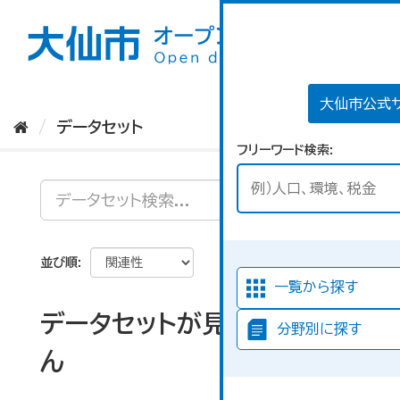
ス
キ
ッ
プ
し
て
大仙市公式
内
データセット
容
フリーワード検索
へ
並び順
一覧から探す
データセットが見つかりませ
分野別に探す
ん