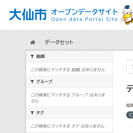
ス
キ
ッ
プ
し
て
内
データセット
容
へ
組織
この検索にマッチする 組織 はありません
グループ
この検索にマッチする グループ はありま
せん
組織
タグ
C
この検索にマッチする タグ はありません