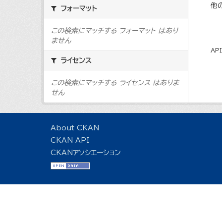
他
フォーマット
この検索にマッチする フォーマット はあり
ません
AP
ライセンス
この検索にマッチする ライセンス はありま
せん
About CKAN
CKAN API
CKANアソシエーション