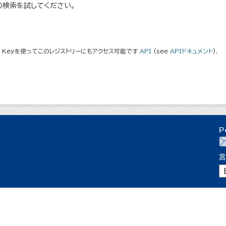
の検索を試してください。
I Keyを使ってこのレジストリーにもアクセス可能です
API
(see
APIドキュメント
).
P
言