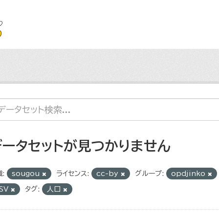
データセットが見つかりません
:
sougou
ライセンス:
cc-by
グループ:
opdjinko
SV
タグ:
人口