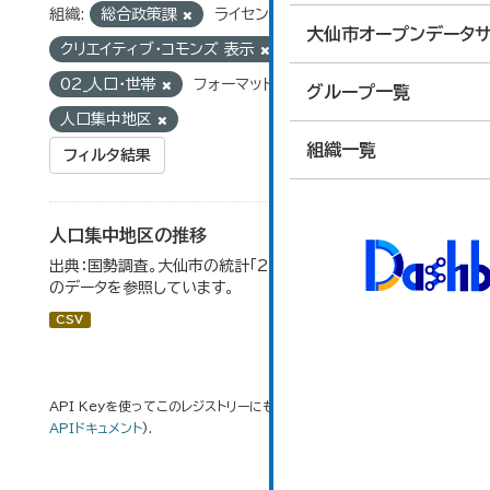
組織:
総合政策課
ライセンス:
大仙市オープンデータサ
クリエイティブ・コモンズ 表示
グループ:
02_人口・世帯
フォーマット:
CSV
タグ:
グループ一覧
人口集中地区
組織一覧
フィルタ結果
人口集中地区の推移
出典：国勢調査。大仙市の統計「2-3 人口集中地区の推移」
のデータを参照しています。
CSV
API Keyを使ってこのレジストリーにもアクセス可能です
API
(see
APIドキュメント
).