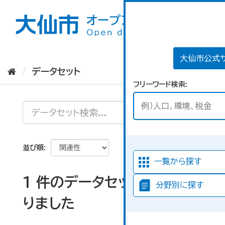
ス
キ
ッ
プ
し
て
大仙市公式
内
データセット
容
フリーワード検索
へ
並び順
一覧から探す
1 件のデータセットが見つか
分野別に探す
りました