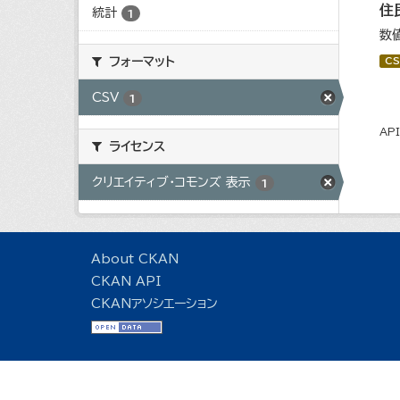
住
統計
1
数
フォーマット
CS
CSV
1
AP
ライセンス
クリエイティブ・コモンズ 表示
1
About CKAN
CKAN API
CKANアソシエーション