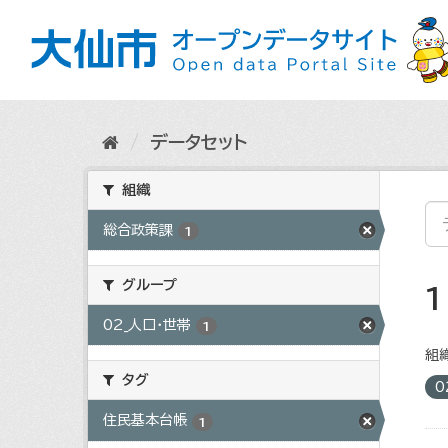
ス
キ
ッ
プ
し
て
内
データセット
容
へ
組織
総合政策課
1
グループ
02_人口・世帯
1
組織
タグ
0
住民基本台帳
1