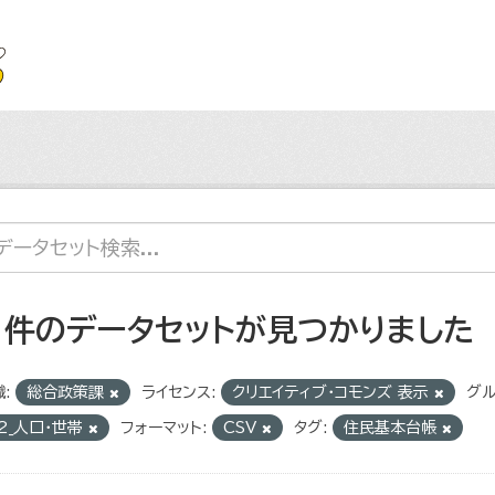
1 件のデータセットが見つかりました
:
総合政策課
ライセンス:
クリエイティブ・コモンズ 表示
グル
2_人口・世帯
フォーマット:
CSV
タグ:
住民基本台帳