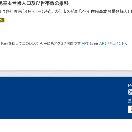
民基本台帳人口及び世帯数の推移
値は各年度末（３月３１日）時点。大仙市の統計「2-9 住民基本台帳登録人
V
I Keyを使ってこのレジストリーにもアクセス可能です
API
(see
APIドキュメント
).
P
言