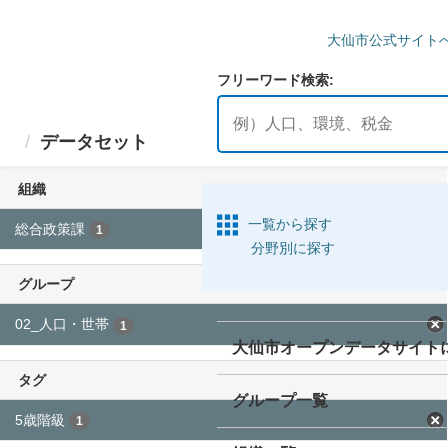
ス
キ
ッ
プ
し
て
大仙市公式
内
データセット
容
フリーワード検索
へ
組織
総合政策課
1
グループ
一覧から探す
02_人口・世帯
1
分野別に探す
タグ
5歳階級
1