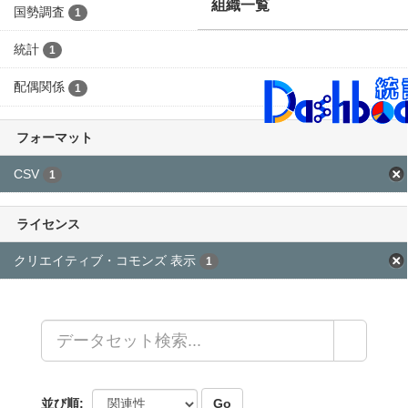
国勢調査
1
大仙市オープンデータ
統計
1
グループ一覧
配偶関係
1
組織一覧
フォーマット
CSV
1
ライセンス
クリエイティブ・コモンズ 表示
1
Go
並び順