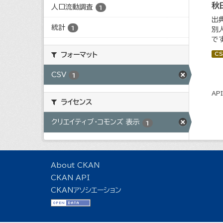
秋
人口流動調査
1
出
統計
1
別
で
CS
フォーマット
CSV
1
AP
ライセンス
クリエイティブ・コモンズ 表示
1
About CKAN
CKAN API
CKANアソシエーション