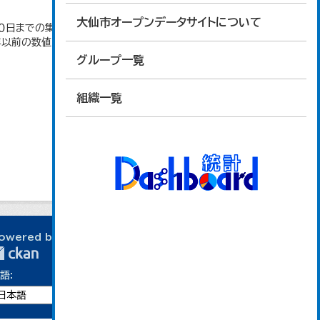
大仙市オープンデータサイトについて
日までの集計。 大仙市の統計「2-10 秋田県年齢
4年以前の数値は合併前市町村の数値を合算したもの
グループ一覧
組織一覧
owered by
語