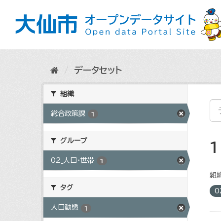
ス
キ
ッ
プ
し
て
内
データセット
容
へ
組織
総合政策課
1
グループ
02_人口・世帯
1
組織
タグ
0
人口動態
1