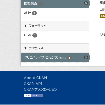
年
国勢調査
1
出
統計
1
CS
フォーマット
AP
CSV
1
ライセンス
クリエイティブ・コモンズ 表示
1
About CKAN
CKAN API
CKANアソシエーション