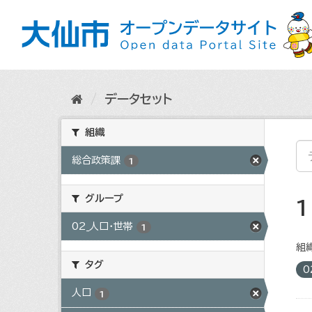
ス
キ
ッ
プ
し
て
内
データセット
容
へ
組織
総合政策課
1
グループ
02_人口・世帯
1
組織
タグ
0
人口
1