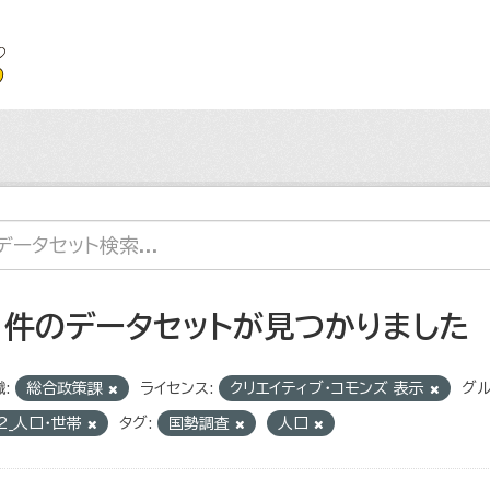
1 件のデータセットが見つかりました
:
総合政策課
ライセンス:
クリエイティブ・コモンズ 表示
グル
2_人口・世帯
タグ:
国勢調査
人口