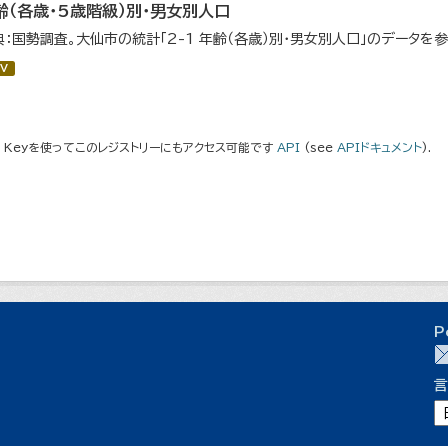
齢（各歳・5歳階級）別・男女別人口
典：国勢調査。大仙市の統計「2-1 年齢（各歳）別・男女別人口」のデータを
V
I Keyを使ってこのレジストリーにもアクセス可能です
API
(see
APIドキュメント
).
P
言