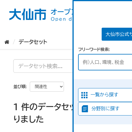
ス
キ
ッ
プ
し
て
大仙市公式
内
データセット
容
フリーワード検索
へ
並び順
一覧から探す
1 件のデータセットが見つか
分野別に探す
りました