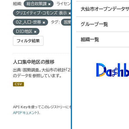
組織:
総合政策課
ライセンス:
大仙市オープンデータサ
クリエイティブ・コモンズ 表示
グループ:
02_人口・世帯
タグ:
国勢調査
グループ一覧
DID地区
組織一覧
フィルタ結果
人口集中地区の推移
出典：国勢調査。大仙市の統計「2-3 人口集中地区の推移」
のデータを参照しています。
CSV
API Keyを使ってこのレジストリーにもアクセス可能です
API
(see
APIドキュメント
).