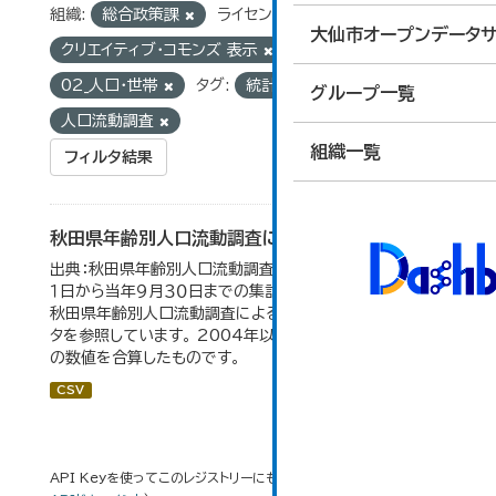
組織:
総合政策課
ライセンス:
大仙市オープンデータサ
クリエイティブ・コモンズ 表示
グループ:
02_人口・世帯
タグ:
統計
グループ一覧
人口流動調査
組織一覧
フィルタ結果
秋田県年齢別人口流動調査による人口動態の推移
出典：秋田県年齢別人口流動調査。 各年ともに、前年１０月
１日から当年９月３０日までの集計。 大仙市の統計「2-10
秋田県年齢別人口流動調査による人口動態の推移」のデー
タを参照しています。 2004年以前の数値は合併前市町村
の数値を合算したものです。
CSV
API Keyを使ってこのレジストリーにもアクセス可能です
API
(see