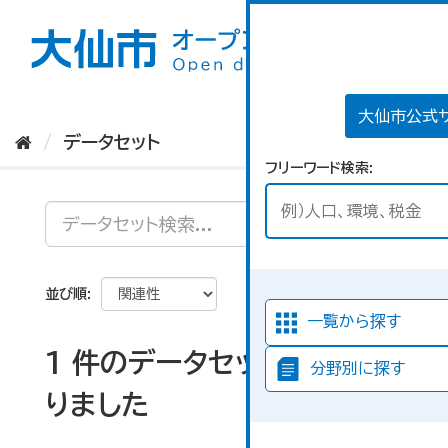
ス
キ
ッ
プ
し
て
大仙市公式
内
データセット
容
フリーワード検索
へ
並び順
一覧から探す
1 件のデータセットが見つか
分野別に探す
りました