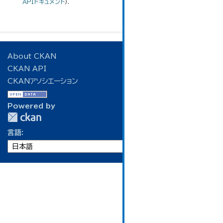
APIドキュメント
).
About CKAN
CKAN API
CKANアソシエーション
Powered by
言語