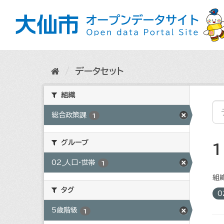
ス
キ
ッ
プ
し
て
内
データセット
容
へ
組織
総合政策課
1
グループ
02_人口・世帯
1
組織
タグ
0
5歳階級
1