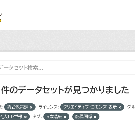
1 件のデータセットが見つかりました
:
総合政策課
ライセンス:
クリエイティブ・コモンズ 表示
グル
2_人口・世帯
タグ:
5歳階級
配偶関係