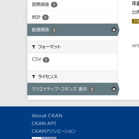
年
国勢調査
1
出
統計
1
CS
配偶関係
1
AP
フォーマット
CSV
1
ライセンス
クリエイティブ・コモンズ 表示
1
About CKAN
CKAN API
CKANアソシエーション