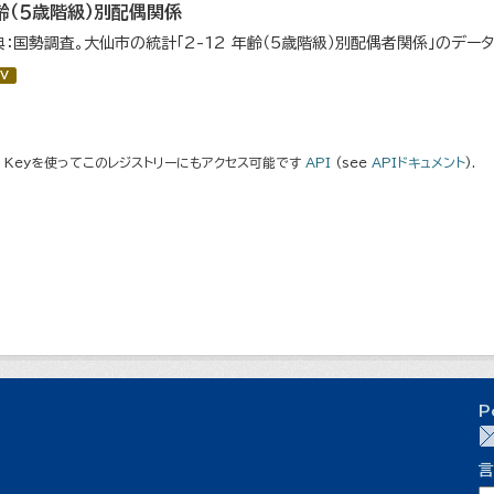
齢（５歳階級）別配偶関係
典：国勢調査。大仙市の統計「2-12 年齢（5歳階級）別配偶者関係」のデー
V
I Keyを使ってこのレジストリーにもアクセス可能です
API
(see
APIドキュメント
).
P
言