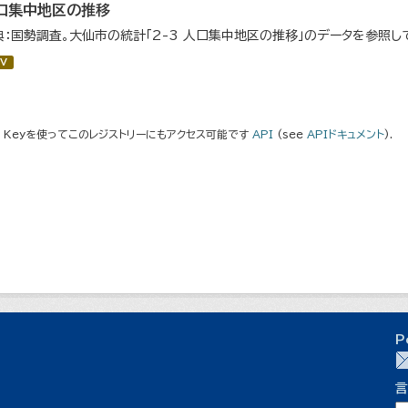
口集中地区の推移
典：国勢調査。大仙市の統計「2-3 人口集中地区の推移」のデータを参照し
V
I Keyを使ってこのレジストリーにもアクセス可能です
API
(see
APIドキュメント
).
P
言