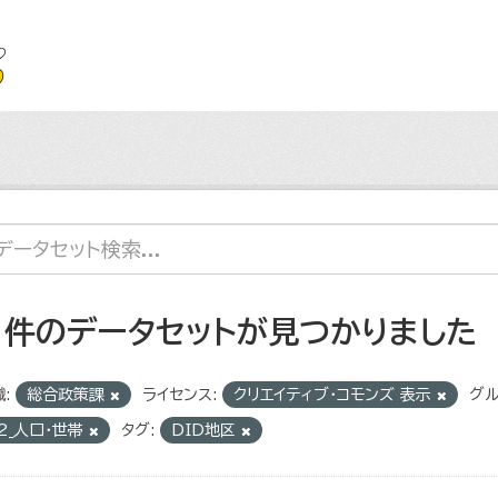
1 件のデータセットが見つかりました
:
総合政策課
ライセンス:
クリエイティブ・コモンズ 表示
グル
2_人口・世帯
タグ:
DID地区