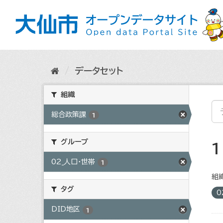
ス
キ
ッ
プ
し
て
内
データセット
容
へ
組織
総合政策課
1
グループ
02_人口・世帯
1
組織
タグ
0
DID地区
1