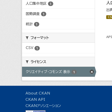
人
人口集中地区
1
出
国勢調査
1
CS
統計
1
AP
フォーマット
CSV
1
ライセンス
クリエイティブ・コモンズ 表示
1
About CKAN
CKAN API
CKANアソシエーション