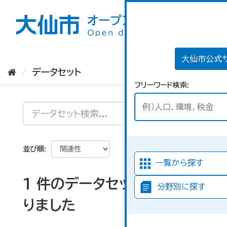
ス
キ
ッ
プ
し
て
大仙市公式
内
データセット
容
フリーワード検索
へ
並び順
一覧から探す
1 件のデータセットが見つか
分野別に探す
りました