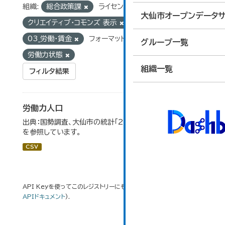
組織:
総合政策課
ライセンス:
大仙市オープンデータサ
クリエイティブ・コモンズ 表示
グループ:
03_労働・賃金
フォーマット:
CSV
タグ:
グループ一覧
労働力状態
組織一覧
フィルタ結果
労働力人口
出典：国勢調査、大仙市の統計「2-6 労働力人口」のデータ
を参照しています。
CSV
API Keyを使ってこのレジストリーにもアクセス可能です
API
(see
APIドキュメント
).