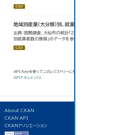
CSV
地域別産業（大分類）別、就業者数
出典：国勢調査、大仙市の統計「2-8 地域別産業（大分類）
別就業者数の推移」のデータを参照しています。
CSV
API Keyを使ってこのレジストリーにもアクセス可能です
API
(see
APIドキュメント
).
About CKAN
CKAN API
CKANアソシエーション