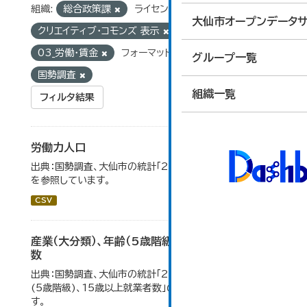
組織:
総合政策課
ライセンス:
大仙市オープンデータサ
クリエイティブ・コモンズ 表示
グループ:
03_労働・賃金
フォーマット:
CSV
タグ:
グループ一覧
国勢調査
組織一覧
フィルタ結果
労働力人口
出典：国勢調査、大仙市の統計「2-6 労働力人口」のデータ
を参照しています。
CSV
産業（大分類）、年齢（5歳階級）、15歳以上就業者
数
出典：国勢調査、大仙市の統計「2-7 産業(大分類)、年齢
(5歳階級)、15歳以上就業者数」のデータを参照していま
す。