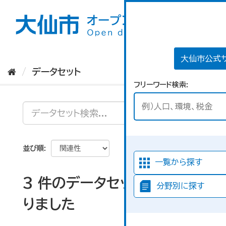
ス
キ
ッ
プ
し
て
大仙市公式
内
データセット
容
フリーワード検索
へ
並び順
一覧から探す
3 件のデータセットが見つか
分野別に探す
りました