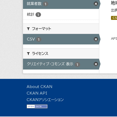
地
就業者数
1
出
統計
1
CS
フォーマット
AP
CSV
1
ライセンス
クリエイティブ・コモンズ 表示
1
About CKAN
CKAN API
CKANアソシエーション