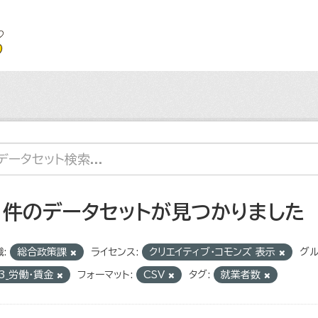
1 件のデータセットが見つかりました
:
総合政策課
ライセンス:
クリエイティブ・コモンズ 表示
グル
3_労働・賃金
フォーマット:
CSV
タグ:
就業者数