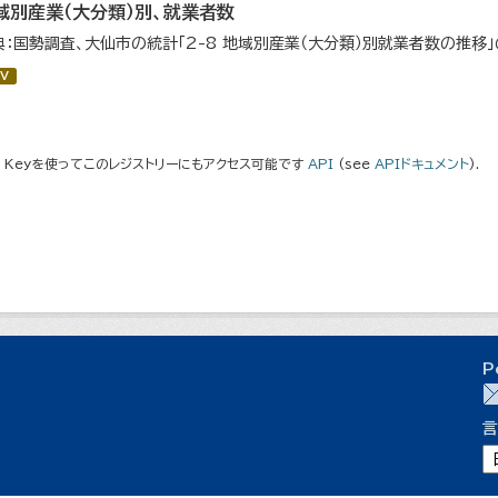
域別産業（大分類）別、就業者数
典：国勢調査、大仙市の統計「2-8 地域別産業（大分類）別就業者数の推移
V
I Keyを使ってこのレジストリーにもアクセス可能です
API
(see
APIドキュメント
).
P
言