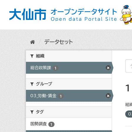
ス
キ
ッ
プ
し
て
内
データセット
容
へ
組織
総合政策課
1
グループ
03_労働・賃金
1
組織
タグ
0
国勢調査
1