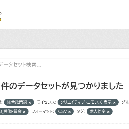
1 件のデータセットが見つかりました
:
総合政策課
ライセンス:
クリエイティブ・コモンズ 表示
グル
3_労働・賃金
フォーマット:
CSV
タグ:
求人倍率