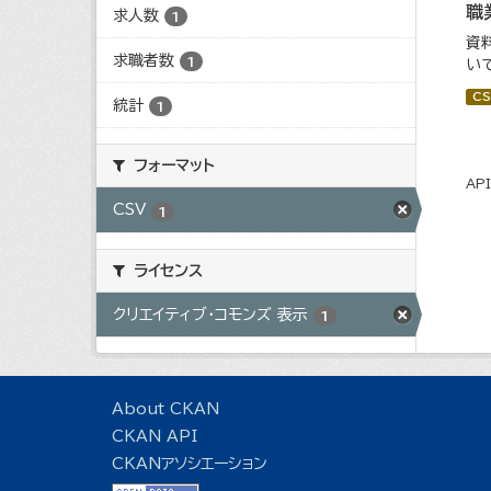
職
求人数
1
資
求職者数
1
い
CS
統計
1
フォーマット
AP
CSV
1
ライセンス
クリエイティブ・コモンズ 表示
1
About CKAN
CKAN API
CKANアソシエーション