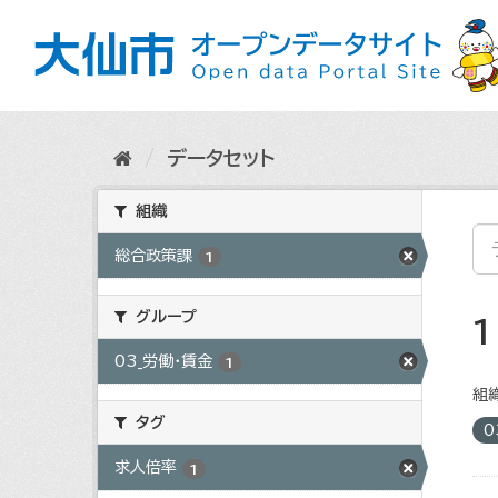
ス
キ
ッ
プ
し
て
内
データセット
容
へ
組織
総合政策課
1
グループ
03_労働・賃金
1
組織
タグ
0
求人倍率
1