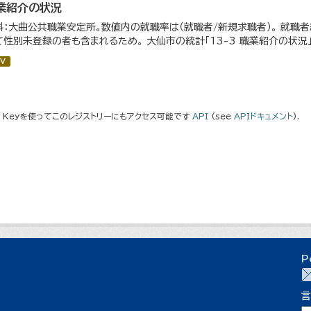
業紹介の状況
料：大曲公共職業安定所。数値内の就職率は（就職者/新規求職者）。 就職
て性別未登録の者も含まれるため。 大仙市の統計「13-3 職業紹介の状況
V
I Keyを使ってこのレジストリーにもアクセス可能です
API
(see
APIドキュメント
).
P
言