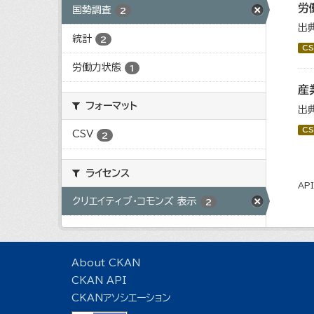
労
国勢調査
2
出
統計
2
CS
労働力状態
1
産
フォーマット
出
CS
CSV
2
ライセンス
AP
クリエイティブ・コモンズ 表示
2
About CKAN
CKAN API
CKANアソシエーション