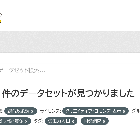
2 件のデータセットが見つかりました
:
総合政策課
ライセンス:
クリエイティブ・コモンズ 表示
グル
3_労働・賃金
タグ:
労働力人口
国勢調査