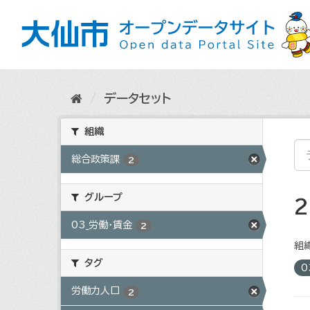
ス
キ
ッ
プ
し
て
内
データセット
容
へ
組織
総合政策課
2
グループ
03_労働・賃金
2
組織
タグ
0
労働力人口
2