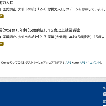
働力人口
典：国勢調査、大仙市の統計「2-6 労働力人口」のデータを参照しています。
V
業（大分類）、年齢（5歳階級）、15歳以上就業者数
典：国勢調査、大仙市の統計「2-7 産業(大分類)、年齢(5歳階級)、15歳
V
I Keyを使ってこのレジストリーにもアクセス可能です
API
(see
APIドキュメント
).
P
言