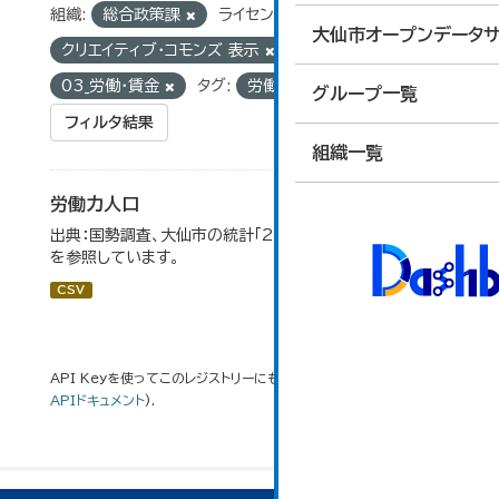
組織:
総合政策課
ライセンス:
大仙市オープンデータサ
クリエイティブ・コモンズ 表示
グループ:
03_労働・賃金
タグ:
労働力状態
グループ一覧
フィルタ結果
組織一覧
労働力人口
出典：国勢調査、大仙市の統計「2-6 労働力人口」のデータ
を参照しています。
CSV
API Keyを使ってこのレジストリーにもアクセス可能です
API
(see
APIドキュメント
).