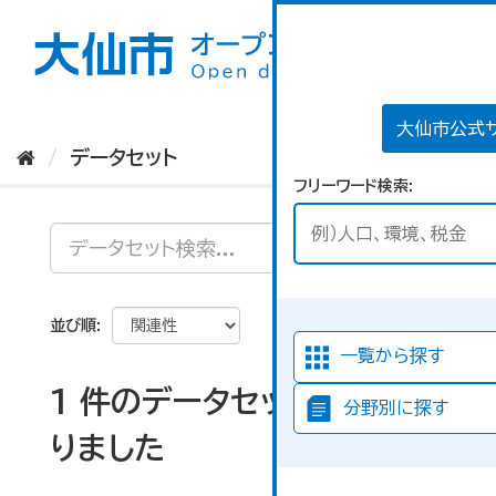
ス
キ
ッ
プ
し
て
大仙市公式
内
データセット
容
フリーワード検索
へ
並び順
一覧から探す
1 件のデータセットが見つか
分野別に探す
りました