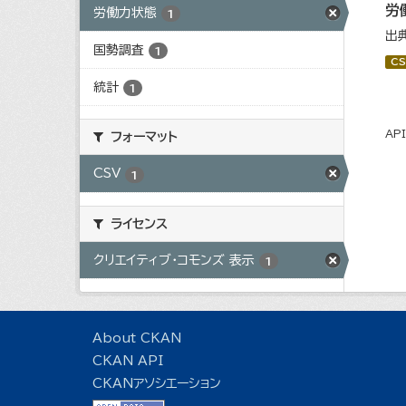
労
労働力状態
1
出
国勢調査
1
CS
統計
1
AP
フォーマット
CSV
1
ライセンス
クリエイティブ・コモンズ 表示
1
About CKAN
CKAN API
CKANアソシエーション