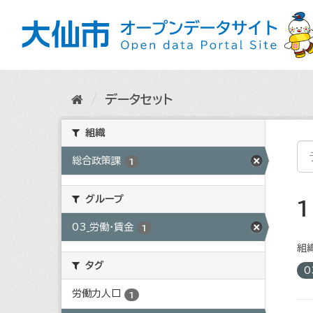
ス
キ
ッ
プ
し
て
内
データセット
容
へ
組織
総合政策課
1
グループ
03_労働・賃金
1
組織
タグ
0
労働力人口
1