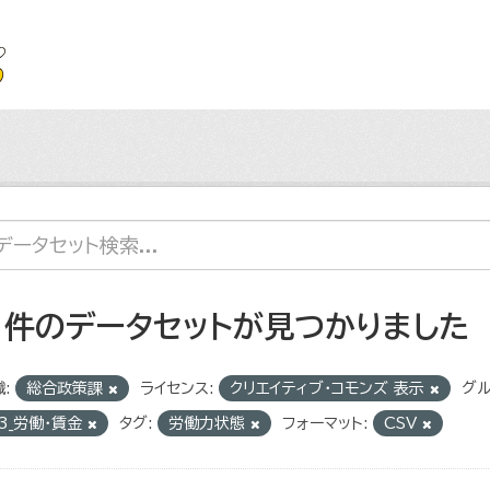
1 件のデータセットが見つかりました
:
総合政策課
ライセンス:
クリエイティブ・コモンズ 表示
グル
3_労働・賃金
タグ:
労働力状態
フォーマット:
CSV