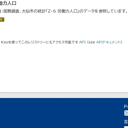
働力人口
典：国勢調査、大仙市の統計「2-6 労働力人口」のデータを参照しています。
V
I Keyを使ってこのレジストリーにもアクセス可能です
API
(see
APIドキュメント
).
P
言