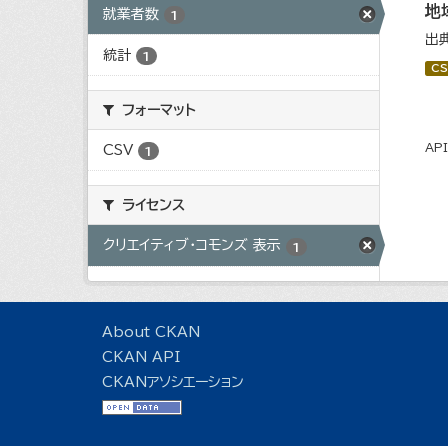
地
就業者数
1
出
統計
1
CS
フォーマット
AP
CSV
1
ライセンス
クリエイティブ・コモンズ 表示
1
About CKAN
CKAN API
CKANアソシエーション