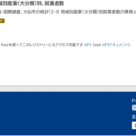
域別産業（大分類）別、就業者数
典：国勢調査、大仙市の統計「2-8 地域別産業（大分類）別就業者数の推移
V
I Keyを使ってこのレジストリーにもアクセス可能です
API
(see
APIドキュメント
).
P
言