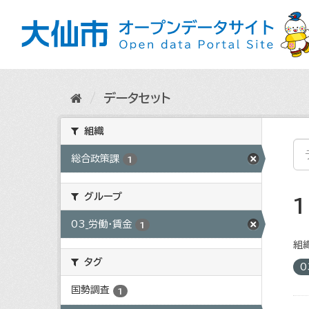
ス
キ
ッ
プ
し
て
内
データセット
容
へ
組織
総合政策課
1
グループ
03_労働・賃金
1
組織
タグ
0
国勢調査
1