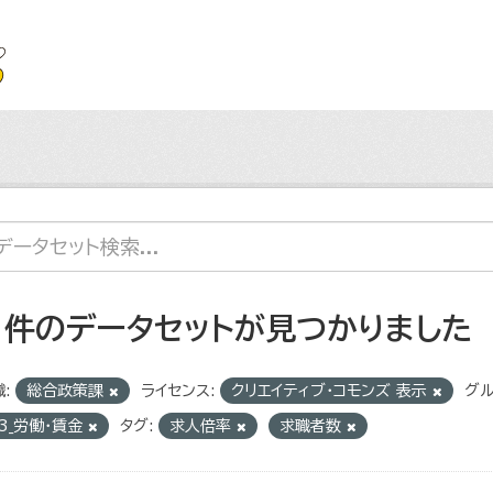
1 件のデータセットが見つかりました
:
総合政策課
ライセンス:
クリエイティブ・コモンズ 表示
グル
3_労働・賃金
タグ:
求人倍率
求職者数