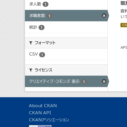
職
求人数
1
資
求職者数
1
い
CS
統計
1
フォーマット
AP
CSV
1
ライセンス
クリエイティブ・コモンズ 表示
1
About CKAN
CKAN API
CKANアソシエーション