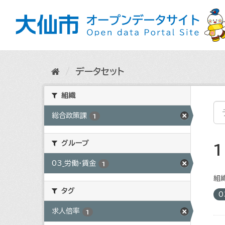
ス
キ
ッ
プ
し
て
内
データセット
容
へ
組織
総合政策課
1
グループ
03_労働・賃金
1
組織
タグ
0
求人倍率
1