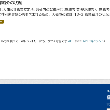
業紹介の状況
料：大曲公共職業安定所。数値内の就職率は（就職者/新規求職者）。 就職
て性別未登録の者も含まれるため。 大仙市の統計「13-3 職業紹介の状況
V
I Keyを使ってこのレジストリーにもアクセス可能です
API
(see
APIドキュメント
).
P
言