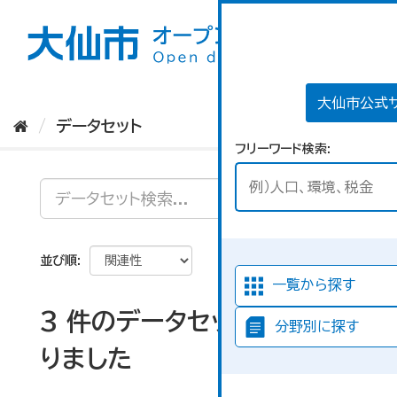
ス
キ
ッ
プ
し
て
大仙市公式
内
データセット
容
フリーワード検索
へ
並び順
一覧から探す
3 件のデータセットが見つか
分野別に探す
りました