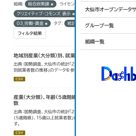
組織:
総合政策課
ライセンス:
大仙市オープンデータサ
クリエイティブ・コモンズ 表示
グループ:
03_労働・賃金
タグ:
統計
国勢調査
グループ一覧
フィルタ結果
組織一覧
地域別産業（大分類）別、就業者数
出典：国勢調査、大仙市の統計「2-8 地域別産業（大分類）
別就業者数の推移」のデータを参照しています。
CSV
産業（大分類）、年齢（5歳階級）、15歳以上就業者
数
出典：国勢調査、大仙市の統計「2-7 産業(大分類)、年齢
(5歳階級)、15歳以上就業者数」のデータを参照していま
す。
CSV