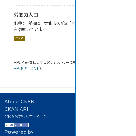
労働力人口
出典：国勢調査、大仙市の統計「2-6 労働力人口」のデータ
を参照しています。
CSV
API Keyを使ってこのレジストリーにもアクセス可能です
API
(see
APIドキュメント
).
About CKAN
CKAN API
CKANアソシエーション
Powered by