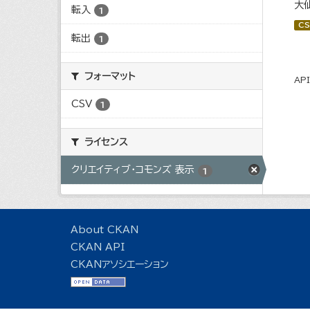
大
転入
1
CS
転出
1
フォーマット
AP
CSV
1
ライセンス
クリエイティブ・コモンズ 表示
1
About CKAN
CKAN API
CKANアソシエーション