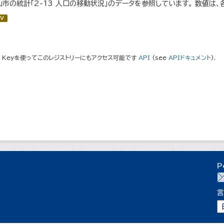
仙市の統計「2-13 人口の移動状況」のデータを参照しています。 数値は、
V
I Keyを使ってこのレジストリーにもアクセス可能です
API
(see
APIドキュメント
).
P
言