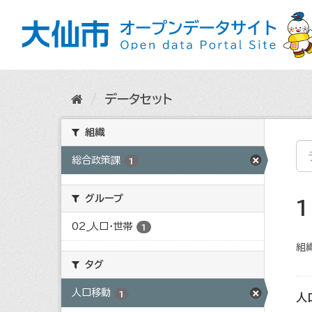
ス
キ
ッ
プ
し
て
内
データセット
容
へ
組織
総合政策課
1
グループ
02_人口・世帯
1
組織
タグ
人口移動
1
人