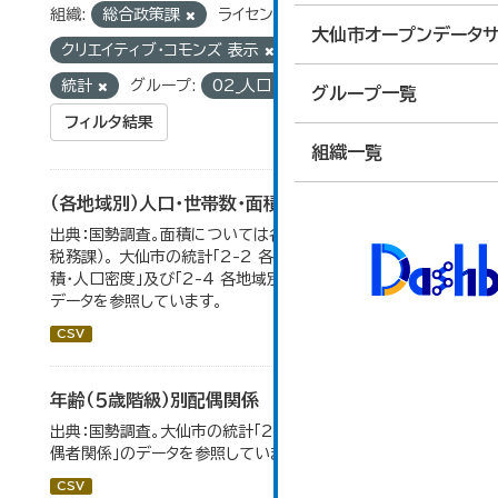
組織:
総合政策課
ライセンス:
大仙市オープンデータサ
クリエイティブ・コモンズ 表示
タグ:
国勢調査
統計
グループ:
02_人口・世帯
グループ一覧
フィルタ結果
組織一覧
（各地域別）人口・世帯数・面積・人口密度
出典：国勢調査。面積については各年１月１日時点（大仙市
税務課）。 大仙市の統計「2-2 各地域別人口・人口増減・面
積・人口密度」及び「2-4 各地域別人口・世帯数の推移」の
データを参照しています。
CSV
年齢（５歳階級）別配偶関係
出典：国勢調査。大仙市の統計「2-12 年齢（5歳階級）別配
偶者関係」のデータを参照しています。
CSV