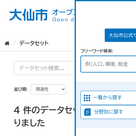
ス
キ
ッ
プ
し
て
大仙市公式
内
データセット
容
フリーワード検索
へ
並び順
一覧から探す
4 件のデータセットが見つか
分野別に探す
りました