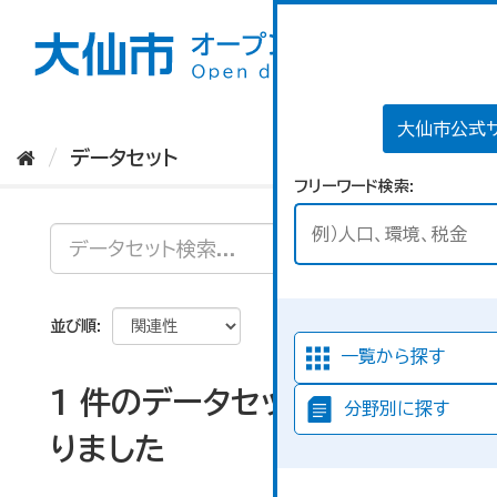
ス
キ
ッ
プ
し
て
大仙市公式
内
データセット
容
フリーワード検索
へ
並び順
一覧から探す
1 件のデータセットが見つか
分野別に探す
りました