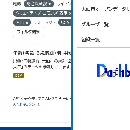
組織:
総合政策課
ライセンス:
大仙市オープンデータサ
クリエイティブ・コモンズ 表示
タグ:
国勢調査
人口
フォーマット:
CSV
グループ一覧
フィルタ結果
組織一覧
年齢（各歳・5歳階級）別・男女別人口
出典：国勢調査。大仙市の統計「2-1 年齢（各歳）別・男女別
人口」のデータを参照しています。
CSV
API Keyを使ってこのレジストリーにもアクセス可能です
API
(see
APIドキュメント
).