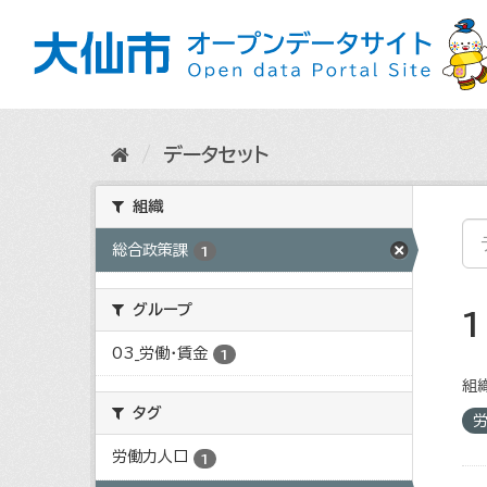
ス
キ
ッ
プ
し
て
内
データセット
容
へ
組織
総合政策課
1
グループ
03_労働・賃金
1
組織
タグ
労働力人口
1