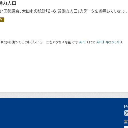
働力人口
典：国勢調査、大仙市の統計「2-6 労働力人口」のデータを参照しています。
V
I Keyを使ってこのレジストリーにもアクセス可能です
API
(see
APIドキュメント
).
P
言