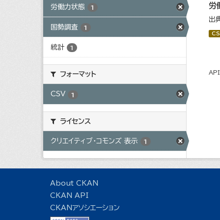
労
労働力状態
1
出
国勢調査
1
CS
統計
1
AP
フォーマット
CSV
1
ライセンス
クリエイティブ・コモンズ 表示
1
About CKAN
CKAN API
CKANアソシエーション