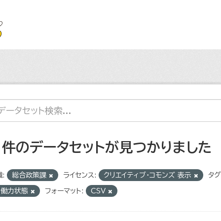
1 件のデータセットが見つかりました
:
総合政策課
ライセンス:
クリエイティブ・コモンズ 表示
タグ
労働力状態
フォーマット:
CSV