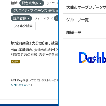
組織:
総合政策課
ライセンス:
大仙市オープンデータサ
クリエイティブ・コモンズ 表示
タグ:
国勢調査
就業者数
フォーマット:
CSV
グループ一覧
フィルタ結果
組織一覧
地域別産業（大分類）別、就業者数
出典：国勢調査、大仙市の統計「2-8 地域別産業（大分類）
別就業者数の推移」のデータを参照しています。
CSV
API Keyを使ってこのレジストリーにもアクセス可能です
API
(see
APIドキュメント
).