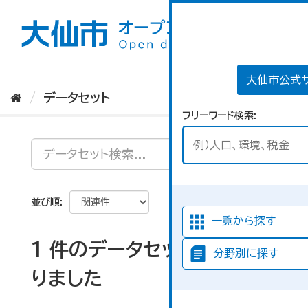
ス
キ
ッ
プ
し
て
大仙市公式
内
データセット
容
フリーワード検索
へ
並び順
一覧から探す
1 件のデータセットが見つか
分野別に探す
りました