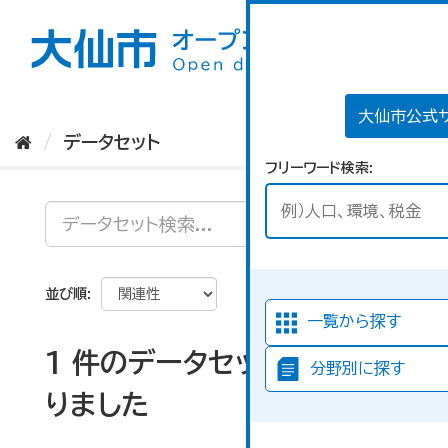
ス
キ
ッ
プ
し
て
大仙市公式
内
データセット
容
フリーワード検索
へ
並び順
一覧から探す
1 件のデータセットが見つか
分野別に探す
りました