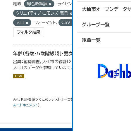
組織:
総合政策課
ライセンス:
大仙市オープンデータサ
クリエイティブ・コモンズ 表示
タグ:
国勢調査
人口
フォーマット:
CSV
グループ一覧
フィルタ結果
組織一覧
年齢（各歳・5歳階級）別・男女別人口
出典：国勢調査。大仙市の統計「2-1 年齢（各歳）別・男女別
人口」のデータを参照しています。
CSV
API Keyを使ってこのレジストリーにもアクセス可能です
API
(see
APIドキュメント
).