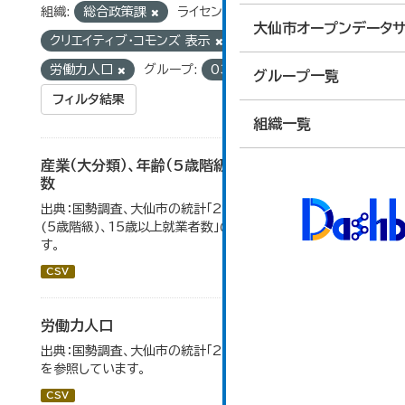
組織:
総合政策課
ライセンス:
大仙市オープンデータサ
クリエイティブ・コモンズ 表示
タグ:
国勢調査
労働力人口
グループ:
03_労働・賃金
グループ一覧
フィルタ結果
組織一覧
産業（大分類）、年齢（5歳階級）、15歳以上就業者
数
出典：国勢調査、大仙市の統計「2-7 産業(大分類)、年齢
(5歳階級)、15歳以上就業者数」のデータを参照していま
す。
CSV
労働力人口
出典：国勢調査、大仙市の統計「2-6 労働力人口」のデータ
を参照しています。
CSV