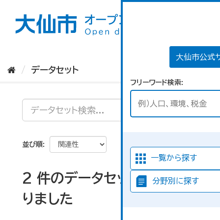
ス
キ
ッ
プ
し
て
大仙市公式
内
データセット
容
フリーワード検索
へ
並び順
一覧から探す
2 件のデータセットが見つか
分野別に探す
りました