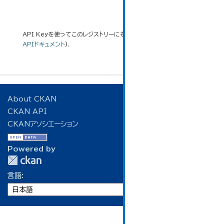
API Keyを使ってこのレジストリーにもアクセス可能です
API
(see
APIドキュメント
).
About CKAN
CKAN API
CKANアソシエーション
Powered by
言語