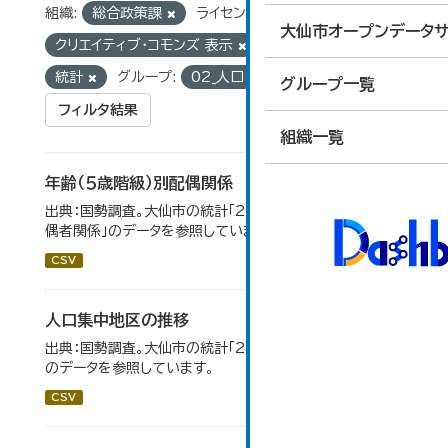
組織:
総合政策課
ライセンス:
大仙市オープンデータサ
クリエイティブ・コモンズ 表示
タグ:
国勢調査
統計
グループ:
02_人口・世帯
グループ一覧
フィルタ結果
組織一覧
年齢（５歳階級）別配偶関係
出典：国勢調査。大仙市の統計「2-12 年齢（5歳階級）別配
偶者関係」のデータを参照しています。
CSV
人口集中地区の推移
出典：国勢調査。大仙市の統計「2-3 人口集中地区の推移」
のデータを参照しています。
CSV