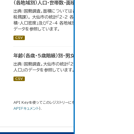
（各地域別）人口・世帯数・面積・人口密度
出典：国勢調査。面積については各年１月１日時点（大仙市
税務課）。 大仙市の統計「2-2 各地域別人口・人口増減・面
積・人口密度」及び「2-4 各地域別人口・世帯数の推移」の
データを参照しています。
CSV
年齢（各歳・5歳階級）別・男女別人口
出典：国勢調査。大仙市の統計「2-1 年齢（各歳）別・男女別
人口」のデータを参照しています。
CSV
API Keyを使ってこのレジストリーにもアクセス可能です
API
(see
APIドキュメント
).