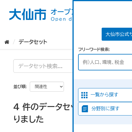
ス
キ
ッ
プ
し
て
大仙市公式
内
データセット
容
フリーワード検索
へ
並び順
一覧から探す
4 件のデータセットが見つか
分野別に探す
りました