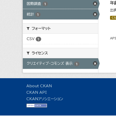
年
国勢調査
1
出
統計
1
CS
フォーマット
AP
CSV
1
ライセンス
クリエイティブ・コモンズ 表示
1
About CKAN
CKAN API
CKANアソシエーション