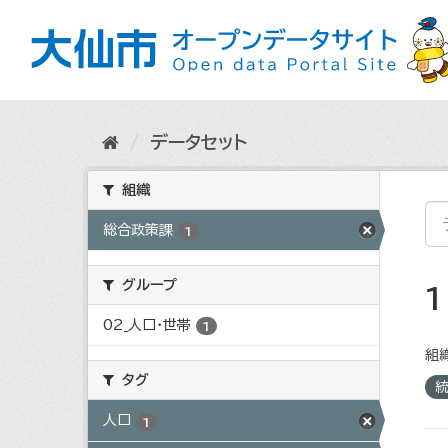
ス
キ
ッ
プ
し
て
内
データセット
容
へ
組織
総合政策課
1
グループ
02_人口・世帯
1
組織
タグ
人口
1