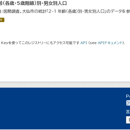
齢（各歳・5歳階級）別・男女別人口
典：国勢調査。大仙市の統計「2-1 年齢（各歳）別・男女別人口」のデータを
V
I Keyを使ってこのレジストリーにもアクセス可能です
API
(see
APIドキュメント
).
P
言