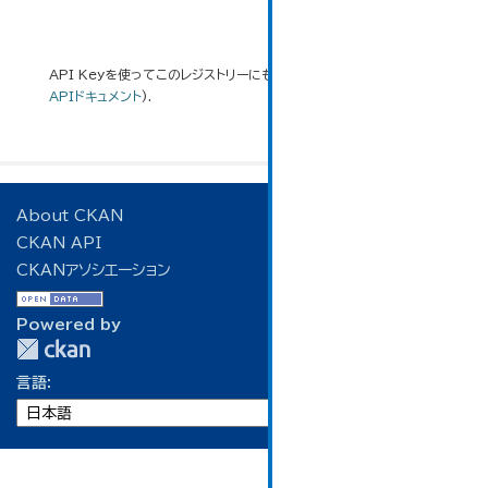
API Keyを使ってこのレジストリーにもアクセス可能です
API
(see
APIドキュメント
).
About CKAN
CKAN API
CKANアソシエーション
Powered by
言語