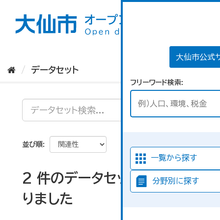
ス
キ
ッ
プ
し
て
大仙市公式
内
データセット
容
フリーワード検索
へ
並び順
一覧から探す
2 件のデータセットが見つか
分野別に探す
りました