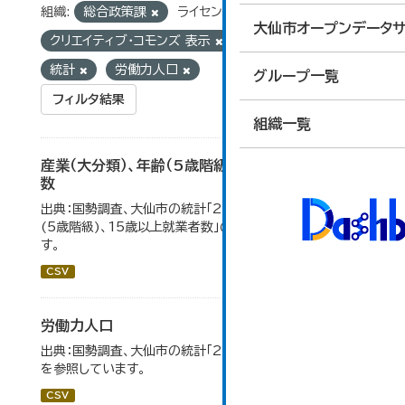
組織:
総合政策課
ライセンス:
大仙市オープンデータサ
クリエイティブ・コモンズ 表示
タグ:
国勢調査
統計
労働力人口
グループ一覧
フィルタ結果
組織一覧
産業（大分類）、年齢（5歳階級）、15歳以上就業者
数
出典：国勢調査、大仙市の統計「2-7 産業(大分類)、年齢
(5歳階級)、15歳以上就業者数」のデータを参照していま
す。
CSV
労働力人口
出典：国勢調査、大仙市の統計「2-6 労働力人口」のデータ
を参照しています。
CSV