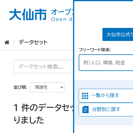
ス
キ
ッ
プ
し
て
大仙市公式
内
データセット
容
フリーワード検索
へ
並び順
一覧から探す
1 件のデータセットが見つか
分野別に探す
りました