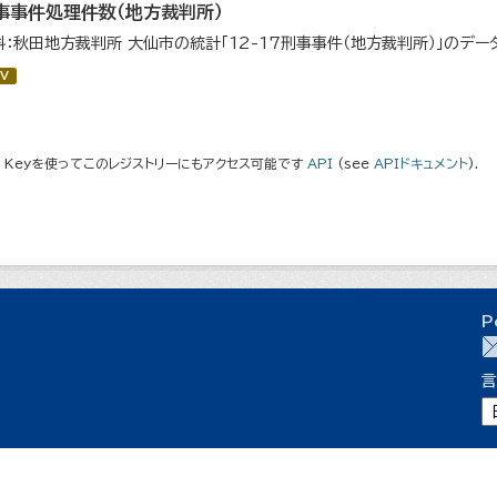
事事件処理件数（地方裁判所）
料：秋田地方裁判所 大仙市の統計「12-17刑事事件（地方裁判所）」のデー
V
I Keyを使ってこのレジストリーにもアクセス可能です
API
(see
APIドキュメント
).
P
言