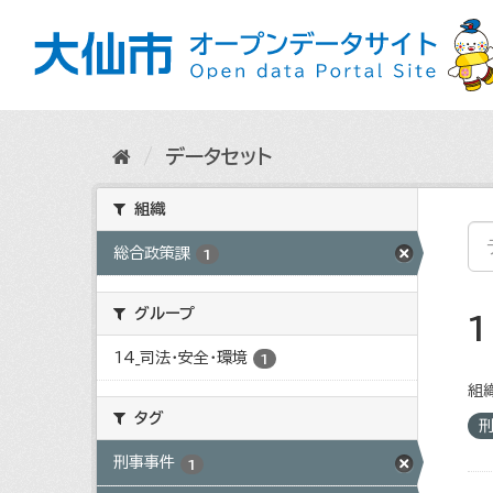
ス
キ
ッ
プ
し
て
内
データセット
容
へ
組織
総合政策課
1
グループ
14_司法・安全・環境
1
組織
タグ
刑事事件
1