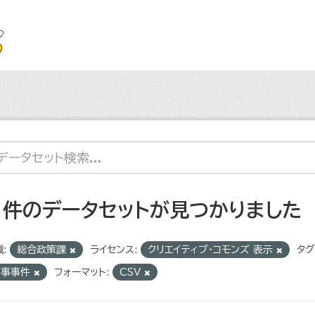
1 件のデータセットが見つかりました
:
総合政策課
ライセンス:
クリエイティブ・コモンズ 表示
タグ
刑事事件
フォーマット:
CSV