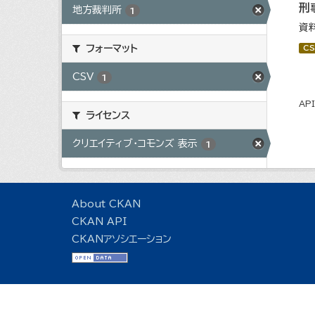
刑
地方裁判所
1
資
フォーマット
CS
CSV
1
AP
ライセンス
クリエイティブ・コモンズ 表示
1
About CKAN
CKAN API
CKANアソシエーション