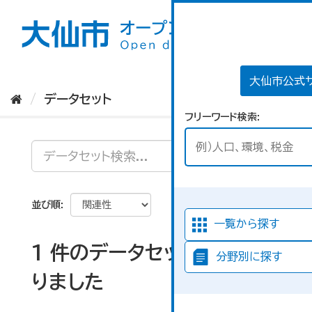
ス
キ
ッ
プ
し
て
大仙市公式
内
データセット
容
フリーワード検索
へ
並び順
一覧から探す
1 件のデータセットが見つか
分野別に探す
りました