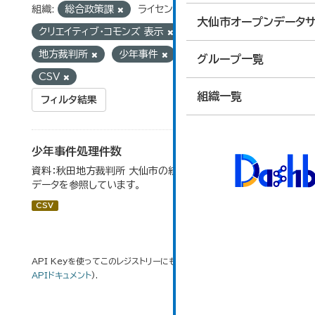
組織:
総合政策課
ライセンス:
大仙市オープンデータサ
クリエイティブ・コモンズ 表示
タグ:
地方裁判所
少年事件
フォーマット:
グループ一覧
CSV
組織一覧
フィルタ結果
少年事件処理件数
資料：秋田地方裁判所 大仙市の統計「12-16 少年事件」の
データを参照しています。
CSV
API Keyを使ってこのレジストリーにもアクセス可能です
API
(see
APIドキュメント
).