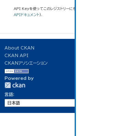
API Keyを使ってこのレジストリーにもアクセス可能です
API
(see
APIドキュメント
).
About CKAN
CKAN API
CKANアソシエーション
Powered by
言語