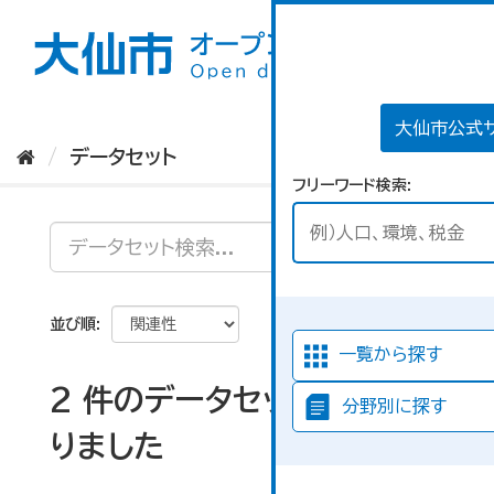
ス
キ
ッ
プ
し
て
大仙市公式
内
データセット
容
フリーワード検索
へ
並び順
一覧から探す
2 件のデータセットが見つか
分野別に探す
りました