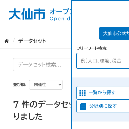
ス
キ
ッ
プ
し
て
大仙市公式
内
データセット
容
フリーワード検索
へ
並び順
一覧から探す
7 件のデータセットが見つか
分野別に探す
りました