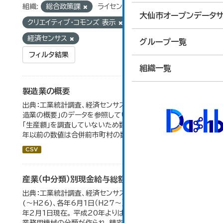
組織:
総合政策課
ライセンス:
大仙市オープンデータサ
クリエイティブ・コモンズ 表示
タグ:
工業統計
経済センサス
グループ一覧
フィルタ結果
組織一覧
製造業の概要
出典：工業統計調査、経済センサス。 大仙市の統計「5-7 製
造業の概要」のデータを参照しています。 2007年以前は
「生産額」を調査していないため数値はありません。 2004
年以前の数値は合併前市町村の数値を合算したものです。
CSV
産業（中分類）別現金給与総額の推移
出典：工業統計調査、経済センサス。 各年12月31日現在
(～H26)、各年6月1日（H27～）・平成23年のみ平成24
年2月1日現在。 平成20年よりはん用機械、生産用機械、