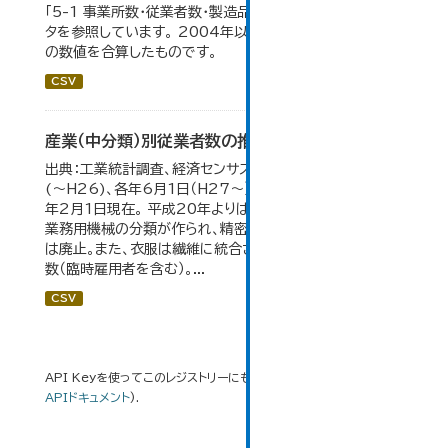
「5-1 事業所数・従業者数・製造品出荷額等の推移」のデー
タを参照しています。 2004年以前の数値は合併前市町村
の数値を合算したものです。
CSV
産業（中分類）別従業者数の推移
出典：工業統計調査、経済センサス。 各年12月31日現在
(～H26)、各年6月1日（H27～）・平成23年のみ平成24
年2月1日現在。 平成20年よりはん用機械、生産用機械、
業務用機械の分類が作られ、精密機械、一般用機械の分類
は廃止。また、衣服は繊維に統合された。 数値は総従業者
数（臨時雇用者を含む）。...
CSV
API Keyを使ってこのレジストリーにもアクセス可能です
API
(see
APIドキュメント
).