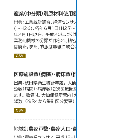
産業（中分類）別原材料使用額等の推移
出典：工業統計調査、経済センサス。 各年12月31日現在
(～H26)、各年6月1日（H27～）・平成23年のみ平成24
年2月1日現在。 平成20年よりはん用機械、生産用機械、
業務用機械の分類が作られ、精密機械、一般用機械の分類
は廃止。また、衣服は繊維に統合された。...
CSV
医療施設数（病院）・病床数（開設主体・保健所別）
出典：秋田県衛生統計年鑑。 大仙市の統計「11-11 医療施
設数（病院）・病床数（2次医療圏別)」のデータを参照してい
ます。 数値は、大仙保健所管内（大仙市・仙北市・美郷町）の
総数。（※R4から集計区分変更）
CSV
地域別農家戸数・農家人口・農業就業人口
出典：農林業センサス。平成12・17・22・27年数値は、販