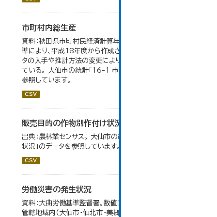
市町村内総生産
資料：秋田県市町村民経済計算年報。数値は平成23年基
準により、平成18年度から作成されたもので、 新たなデー
タの入手や推計方法の変更により、毎年度遡及改訂を行っ
ている。 大仙市の統計「16-1 市町村内総生産」のデータを
参照しています。
CSV
販売目的の作物別作付け状況
出典：農林業センサス。 大仙市の統計「3-1 農業経営体の
状況」のデータを参照しています。
CSV
労働災害の発生状況
資料：大曲労働基準監督署。数値は大曲労働基準監督署の
管轄地域内（大仙市・仙北市・美郷町）の合計。 大仙市の統