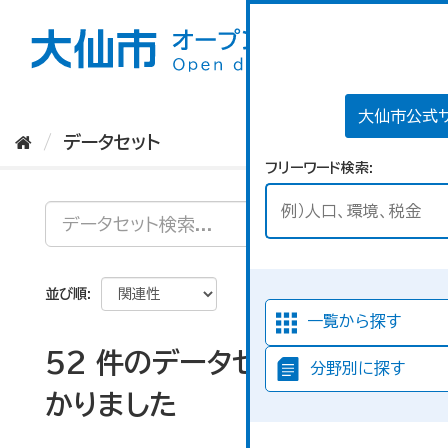
ス
キ
ッ
プ
し
て
大仙市公式
内
データセット
容
フリーワード検索
へ
並び順
一覧から探す
52 件のデータセットが見つ
分野別に探す
かりました