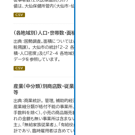
従事者数（2次医療圏別)」のデータを参照しています。 数
値は、大仙保健所管内（大仙市・仙北市・美郷町）の総数。
CSV
（各地域別）人口・世帯数・面積・人口密度
出典：国勢調査。面積については各年１月１日時点（大仙市
税務課）。 大仙市の統計「2-2 各地域別人口・人口増減・面
積・人口密度」及び「2-4 各地域別人口・世帯数の推移」の
データを参照しています。
CSV
産業（中分類）別商店数・従業者数・年間商品販売額
等
出典：商業統計。 管理，補助的経済活動のみを行う事業所、
産業細分類が格付不能の事業所、卸売の商品販売額（仲立
手数料を除く）、小売の商品販売額及び仲立手数料のいず
れの金額も無い事業所は含まない。 従業者総数は「個人業
主」、「無給家族従業者」、「有給役員」及び「常用雇用者」の
計であり、臨時雇用者は含めていない。 大仙市の統計「6-