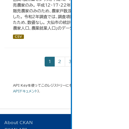
売農家のみ。 平成12・17・22年の農業就業人口データが
販売農家のみのため、農家戸数及び人口も販売農家のみと
した。 令和2年調査では、調査項目・集計体系が変更となっ
たため、数値なし。 大仙市の統計「3-2 地域別農家戸数、
農家人口、農業就業人口」のデータを参照しています。
CSV
1
2
3
»
API Keyを使ってこのレジストリーにもアクセス可能です
API
(see
APIドキュメント
).
About CKAN