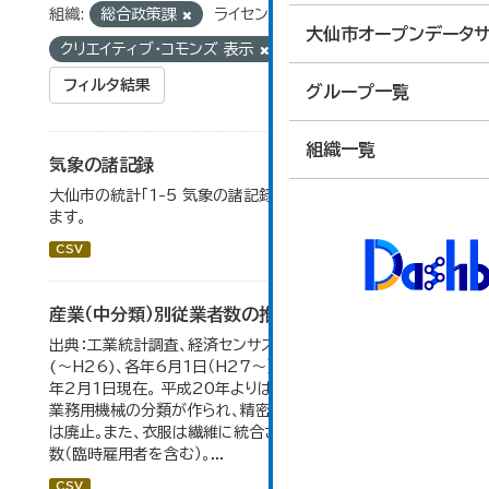
組織:
総合政策課
ライセンス:
大仙市オープンデータサ
クリエイティブ・コモンズ 表示
タグ:
統計
フィルタ結果
グループ一覧
組織一覧
気象の諸記録
大仙市の統計「1-5 気象の諸記録」のデータを参照してい
ます。
CSV
産業（中分類）別従業者数の推移
出典：工業統計調査、経済センサス。 各年12月31日現在
(～H26)、各年6月1日（H27～）・平成23年のみ平成24
年2月1日現在。 平成20年よりはん用機械、生産用機械、
業務用機械の分類が作られ、精密機械、一般用機械の分類
は廃止。また、衣服は繊維に統合された。 数値は総従業者
数（臨時雇用者を含む）。...
CSV