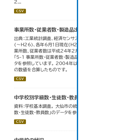
2...
CSV
事業所数・従業者数・製造品出荷額等の推移
出典：工業統計調査、経済センサス。各年12月31日現在
(～H26)、各年6月１日現在(H27～)。 平成23年のみ事
業所数、従業者数は平成24年2月1日現在。 大仙市の統計
「5-1 事業所数・従業者数・製造品出荷額等の推移」のデー
タを参照しています。 2004年以前の数値は合併前市町村
の数値を合算したものです。
CSV
中学校別学級数・生徒数・教員数
資料：学校基本調査。 大仙市の統計「14-6 中学校別学級
数・生徒数・教員数」のデータを参照しています。
CSV