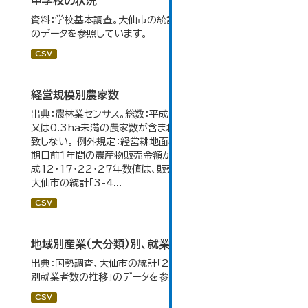
中学校の状況
資料：学校基本調査。大仙市の統計「14-5 中学校の状況」
のデータを参照しています。
CSV
経営規模別農家数
出典：農林業センサス。総数：平成7年までは、自給的農家数
又は0.3ha未満の農家数が含まれているため横の計と合
致しない。 例外規定：経営耕地面積が0.3ha未満で、調査
期日前１年間の農産物販売金額が50万円以上の農家。 平
成12・17・22・27年数値は、販売農家のみが調査対象。
大仙市の統計「3-4...
CSV
地域別産業（大分類）別、就業者数
出典：国勢調査、大仙市の統計「2-8 地域別産業（大分類）
別就業者数の推移」のデータを参照しています。
CSV