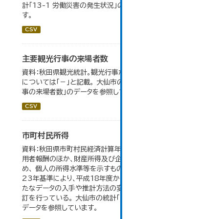
計「13-1 労働災害の発生状況」のデータを参照していま
す。
CSV
主要観光行事の来場者数
資料：秋田県観光統計。観光行事が開催されなかったもの
については「－」と記載。 大仙市の統計「15-1 主要観光行
事の来場者数」のデータを参照しています。
CSV
市町村民所得
資料：秋田県市町村民経済計算年報。市町村民所得は、雇
用者報酬のほか、財産所得及び企業所得も含んでいるた
め、 個人の所得水準等を示すものではない。数値は平成
23年基準により、平成18年度から作成されたもので、 新
たなデータの入手や推計方法の変更により、毎年度遡及改
訂を行っている。 大仙市の統計「16-2 市町村民所得」の
データを参照しています。