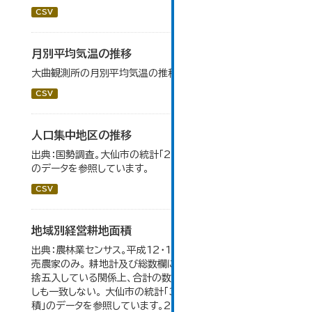
CSV
月別平均気温の推移
大曲観測所の月別平均気温の推移一覧です。
CSV
人口集中地区の推移
出典：国勢調査。大仙市の統計「2-3 人口集中地区の推移」
のデータを参照しています。
CSV
地域別経営耕地面積
出典：農林業センサス。平成12・17・22・27年数値は、販
売農家のみ。 耕地計及び総数欄については、1ha未満を四
捨五入している関係上、合計の数値と内訳の加算値は必ず
しも一致しない。 大仙市の統計「3-5 地域別経営耕地面
積」のデータを参照しています。2005年以前の「市内全域」