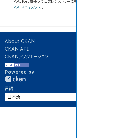
API Keyを使ってこのレジストリーにもアクセス可能です
API
(see
APIドキュメント
).
About CKAN
CKAN API
CKANアソシエーション
Powered by
言語