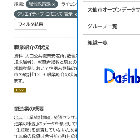
組織:
総合政策課
ライセンス:
大仙市オープンデータサ
クリエイティブ・コモンズ 表示
タグ:
統計
フィルタ結果
グループ一覧
組織一覧
職業紹介の状況
資料：大曲公共職業安定所。数値内の就職率は（就職者/新
規求職者）。 就職者総数と男女の合計が一致しないのは、
求職登録において性別未登録の者も含まれるため。 大仙
市の統計「13-3 職業紹介の状況」のデータを参照してい
ます。
CSV
製造業の概要
出典：工業統計調査、経済センサス。 大仙市の統計「5-7 製
造業の概要」のデータを参照しています。 2007年以前は
「生産額」を調査していないため数値はありません。 2004
年以前の数値は合併前市町村の数値を合算したものです。