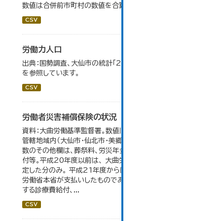
数値は合併前市町村の数値を合算したものです。
CSV
労働力人口
出典：国勢調査、大仙市の統計「2-6 労働力人口」のデータ
を参照しています。
CSV
労働者災害補償保険の状況
資料：大曲労働基準監督署。数値は大曲労働基準監督署の
管轄地域内（大仙市・仙北市・美郷町）の合計。 保険給付件
数のその他欄は、葬祭料、労災年金受給者への介護補償給
付等。平成20年度以前は、 大曲労働基準監督署が支給決
定した分のみ。 平成21年度からは、業務集中化により厚生
労働省本省が支払いしたものであり、指定医療機関等に対
する診療費給付、...
CSV