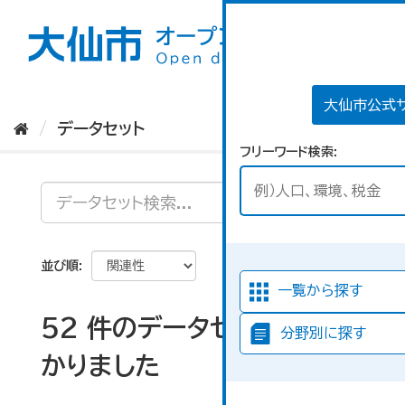
ス
キ
ッ
プ
し
て
大仙市公式
内
データセット
容
フリーワード検索
へ
並び順
一覧から探す
52 件のデータセットが見つ
分野別に探す
かりました