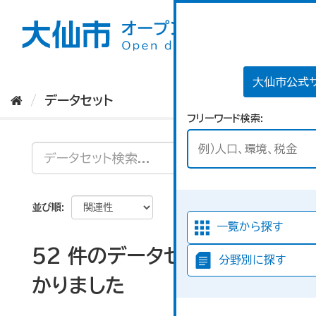
ス
キ
ッ
プ
し
て
大仙市公式
内
データセット
容
フリーワード検索
へ
並び順
一覧から探す
52 件のデータセットが見つ
分野別に探す
かりました