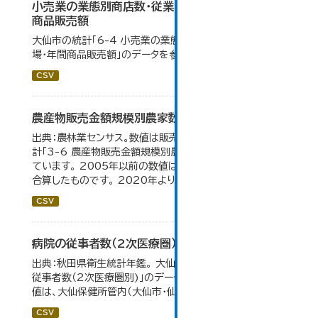
小売業の業態別商店数・従業者数・売場面積・年間
商品販売額
大仙市の統計「6-4 小売業の業態別商店数・従業者数・売
場・年間商品販売額」のデータを参照しています。
CSV
農産物販売金額規模別農家数
出典：農林業センサス。数値は販売農家のみ。 大仙市の統
計「3-6 農産物販売金額規模別農家数」のデータを参照し
ています。 2005年以前の数値は合併前市町村の数値を
合算したものです。 2020年より集計区分が変更となる。
CSV
病院の従事者数（2次医療圏）
出典：秋田県衛生統計年鑑。 大仙市の統計「11-12 病院の
従事者数（2次医療圏別)」のデータを参照しています。 数
値は、大仙保健所管内（大仙市・仙北市・美郷町）の総数。
CSV