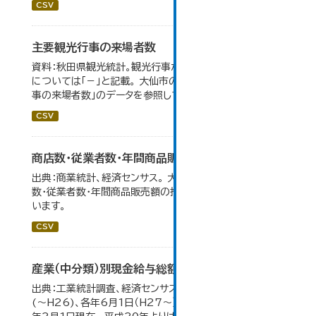
CSV
主要観光行事の来場者数
資料：秋田県観光統計。観光行事が開催されなかったもの
については「－」と記載。 大仙市の統計「15-1 主要観光行
事の来場者数」のデータを参照しています。
CSV
商店数・従業者数・年間商品販売額の推移
出典：商業統計、経済センサス。 大仙市の統計「6-1 商店
数・従業者数・年間商品販売額の推移」のデータを参照して
います。
CSV
産業（中分類）別現金給与総額の推移
出典：工業統計調査、経済センサス。 各年12月31日現在
(～H26)、各年6月1日（H27～）・平成23年のみ平成24