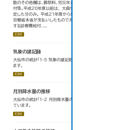
数のその他欄は、葬祭料、労災年金受給者への介護補償給
付等。平成20年度以前は、 大曲労働基準監督署が支給決
定した分のみ。 平成21年度からは、業務集中化により厚生
労働省本省が支払いしたものであり、指定医療機関等に対
する診療費給付、...
CSV
気象の諸記録
大仙市の統計「1-5 気象の諸記録」のデータを参照してい
ます。
CSV
月別降水量の推移
大仙市の統計「1-2 月別降水量の推移」のデータを参照し
ています。
CSV