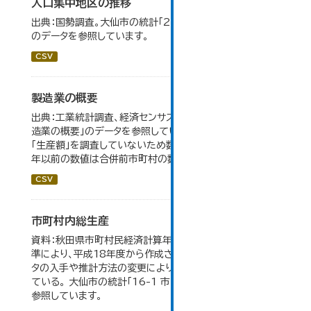
人口集中地区の推移
出典：国勢調査。大仙市の統計「2-3 人口集中地区の推移」
のデータを参照しています。
CSV
製造業の概要
出典：工業統計調査、経済センサス。 大仙市の統計「5-7 製
造業の概要」のデータを参照しています。 2007年以前は
「生産額」を調査していないため数値はありません。 2004
年以前の数値は合併前市町村の数値を合算したものです。
CSV
市町村内総生産
資料：秋田県市町村民経済計算年報。数値は平成23年基
準により、平成18年度から作成されたもので、 新たなデー
タの入手や推計方法の変更により、毎年度遡及改訂を行っ
ている。 大仙市の統計「16-1 市町村内総生産」のデータを
参照しています。