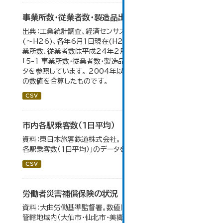
事業所数・従業者数・製造品出荷額等の推移
出典：工業統計調査、経済センサス。各年12月31日現在
(～H26)、各年6月１日現在(H27～)。 平成23年のみ事
業所数、従業者数は平成24年2月1日現在。 大仙市の統計
「5-1 事業所数・従業者数・製造品出荷額等の推移」のデー
タを参照しています。 2004年以前の数値は合併前市町村
の数値を合算したものです。
CSV
市内各駅乗客数（１日平均）
資料：東日本旅客鉄道株式会社。 大仙市の統計「8-2 市内
各駅乗客数（1日平均）」のデータを参照しています。
CSV
労働者災害補償保険の状況
資料：大曲労働基準監督署。数値は大曲労働基準監督署の
管轄地域内（大仙市・仙北市・美郷町）の合計。 保険給付件