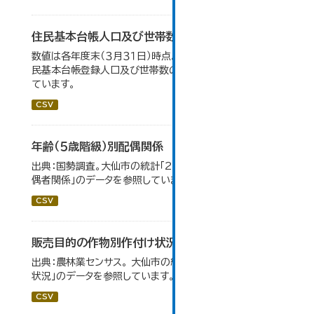
住民基本台帳人口及び世帯数の推移
数値は各年度末（３月３１日）時点。大仙市の統計「2-9 住
民基本台帳登録人口及び世帯数の推移」のデータを参照し
ています。
CSV
年齢（５歳階級）別配偶関係
出典：国勢調査。大仙市の統計「2-12 年齢（5歳階級）別配
偶者関係」のデータを参照しています。
CSV
販売目的の作物別作付け状況
出典：農林業センサス。 大仙市の統計「3-1 農業経営体の
状況」のデータを参照しています。
CSV