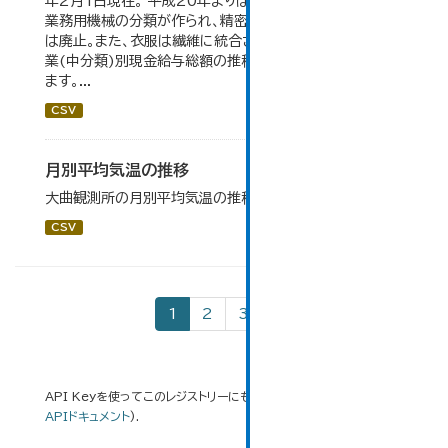
年2月1日現在。 平成20年よりはん用機械、生産用機械、
業務用機械の分類が作られ、精密機械、一般用機械の分類
は廃止。また、衣服は繊維に統合された。 大仙市の統計「産
業(中分類)別現金給与総額の推移」のデータを参照してい
ます。...
CSV
月別平均気温の推移
大曲観測所の月別平均気温の推移一覧です。
CSV
1
2
3
»
API Keyを使ってこのレジストリーにもアクセス可能です
API
(see
APIドキュメント
).