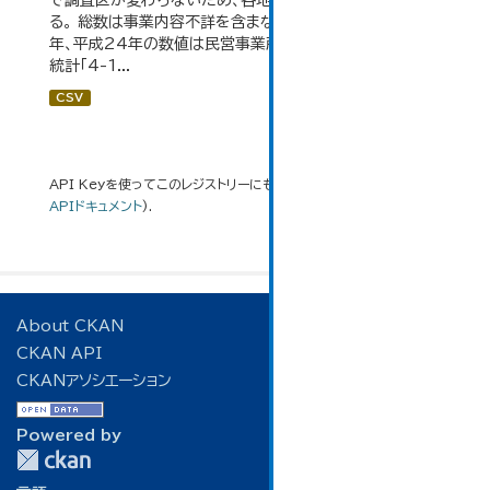
で調査区が変わらないため、各地域の数値を合算してい
る。 総数は事業内容不詳を含まない。平成11年、平成16
年、平成24年の数値は民営事業所のみの数値。 大仙市の
統計「4-1...
CSV
API Keyを使ってこのレジストリーにもアクセス可能です
API
(see
APIドキュメント
).
About CKAN
CKAN API
CKANアソシエーション
Powered by