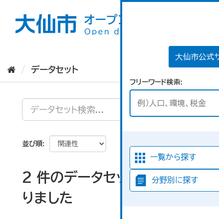
ス
キ
ッ
プ
し
て
大仙市公式
内
データセット
容
フリーワード検索
へ
並び順
一覧から探す
2 件のデータセットが見つか
分野別に探す
りました