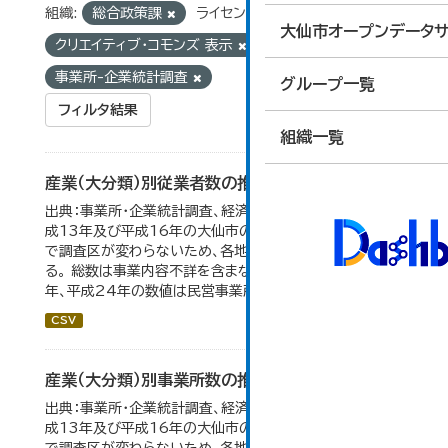
組織:
総合政策課
ライセンス:
大仙市オープンデータサ
クリエイティブ・コモンズ 表示
タグ:
統計
事業所-企業統計調査
グループ一覧
フィルタ結果
組織一覧
産業（大分類）別従業者数の推移
出典：事業所・企業統計調査、経済センサス。 平成11年、平
成13年及び平成16年の大仙市の数値は、合併前、合併後
で調査区が変わらないため、各地域の数値を合算してい
る。 総数は事業内容不詳を含まない。平成11年、平成16
年、平成24年の数値は民営事業所のみの数値。...
CSV
産業（大分類）別事業所数の推移
出典：事業所・企業統計調査、経済センサス。 平成11年、平
成13年及び平成16年の大仙市の数値は、合併前、合併後