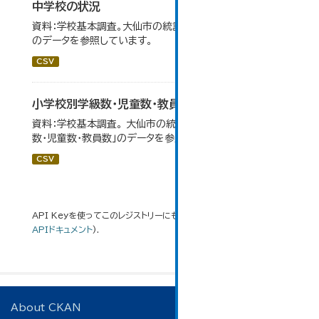
中学校の状況
資料：学校基本調査。大仙市の統計「14-5 中学校の状況」
のデータを参照しています。
CSV
小学校別学級数・児童数・教員数
資料：学校基本調査。 大仙市の統計「14-4 小学校別学級
数・児童数・教員数」のデータを参照しています。
CSV
API Keyを使ってこのレジストリーにもアクセス可能です
API
(see
APIドキュメント
).
About CKAN