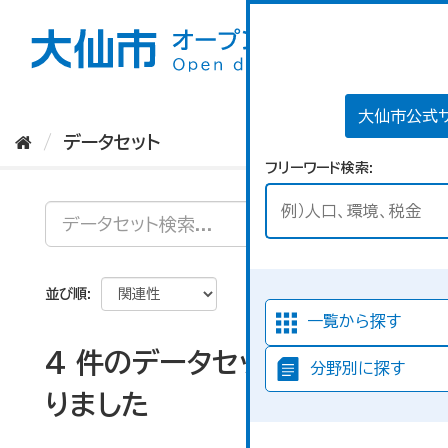
ス
キ
ッ
プ
し
て
大仙市公式
内
データセット
容
フリーワード検索
へ
並び順
一覧から探す
4 件のデータセットが見つか
分野別に探す
りました