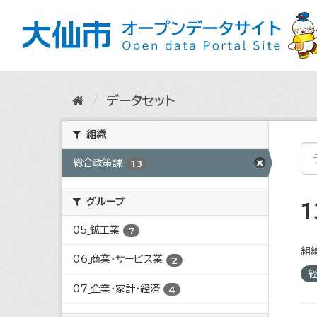
ス
キ
ッ
プ
し
て
内
データセット
容
へ
組織
総合政策課
13
グループ
05_鉱工業
7
組織
06_商業・サービス業
2
07_企業・家計・経済
4