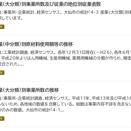
業（大分類）別事業所数及び従業の地位別従業者数
典：事業所・企業統計、経済センサス。 大仙市の統計「4-3 産業(大分類
照しています。
V
業（中分類）別原材料使用額等の推移
典：工業統計調査、経済センサス。 各年12月31日現在(～H26)、各年6月
。 平成20年よりはん用機械、生産用機械、業務用機械の分類が作られ、精
合された。...
V
業（大分類）別事業所数の推移
典：事業所・企業統計調査、経済センサス。 平成11年、平成13年及び平成
らないため、各地域の数値を合算している。 総数は事業内容不詳を含まない
のみの数値。 大仙市の統計「4-1...
V