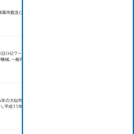
)別事業所数及び従業上の地位別従業者数」のデータを
1日（H27～）・平成23年のみ平成24年2月1日現
密機械、一般用機械の分類は廃止。また、衣服は繊維
16年の大仙市の数値は、合併前、合併後で調査区が変
。平成11年、平成16年、平成24年の数値は民営事