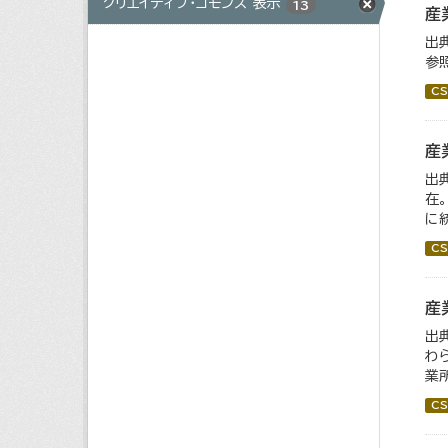
クリエイティブ・コモンズ 表示
13
産
出
参
CS
産
出
在
に統
CS
産
出
わ
業所
CS