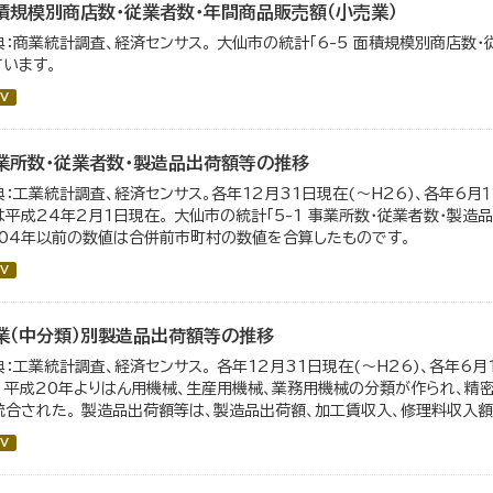
積規模別商店数・従業者数・年間商品販売額（小売業）
典：商業統計調査、経済センサス。 大仙市の統計「6-5 面積規模別商店数
ています。
V
業所数・従業者数・製造品出荷額等の推移
典：工業統計調査、経済センサス。各年12月31日現在(～H26)、各年6月１
は平成24年2月1日現在。 大仙市の統計「5-1 事業所数・従業者数・製
004年以前の数値は合併前市町村の数値を合算したものです。
V
業（中分類）別製造品出荷額等の推移
典：工業統計調査、経済センサス。 各年12月31日現在(～H26)、各年6月
。 平成20年よりはん用機械、生産用機械、業務用機械の分類が作られ、精
統合された。 製造品出荷額等は、製造品出荷額、加工賃収入、修理料収入額、
V