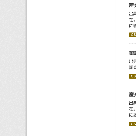
産
出
在
に
CS
製
出
調
CS
産
出
在
に
CS