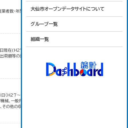
大仙市オープンデータサイトについて
・従業者数・年間商品販売額（小売業）」のデータを参照
グループ一覧
組織一覧
日現在(H27～)。 平成23年のみ事業所数、従業者
造品出荷額等の推移」のデータを参照しています。
1日（H27～）・平成23年のみ平成24年2月1日現
密機械、一般用機械の分類は廃止。また、衣服は繊維
その他の収入額の合計。...