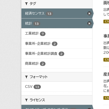
面
タグ
出
経済センサス
13
し
CS
統計
13
工業統計
7
事
出
事業所-企業統計
2
数
2
事業所-企業統計調査
2
CS
商業統計
2
産
フォーマット
出
在
CSV
13
に
CS
ライセンス