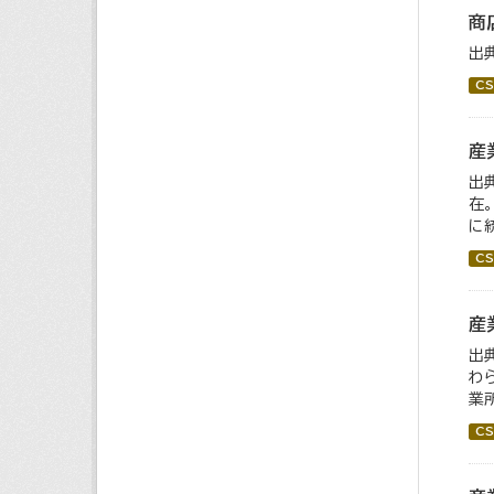
商
出
CS
産
出
在
に
CS
産
出
わ
業所
CS