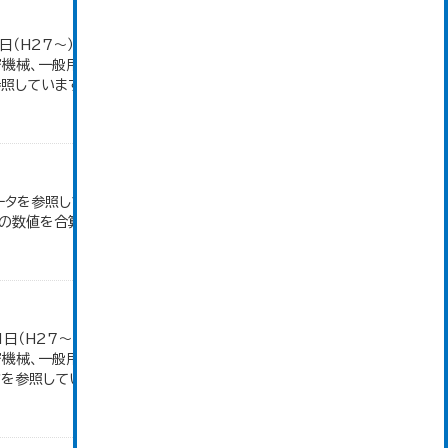
日（H27～）・平成23年のみ平成24年2月1日現
密機械、一般用機械の分類は廃止。また、衣服は繊維
しています。...
ータを参照しています。 2007年以前は「生産額」を
の数値を合算したものです。
1日（H27～）・平成23年のみ平成24年2月1日現
密機械、一般用機械の分類は廃止。また、衣服は繊維
参照しています。...