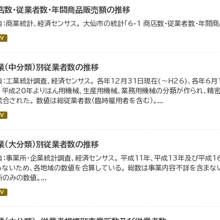
店数・従業者数・年間商品販売額の推移
典：商業統計、経済センサス。 大仙市の統計「6-1 商店数・従業者数・年間
V
業（中分類）別従業者数の推移
典：工業統計調査、経済センサス。 各年12月31日現在(～H26)、各年6月
。 平成20年よりはん用機械、生産用機械、業務用機械の分類が作られ、精
統合された。 数値は総従業者数（臨時雇用者を含む）。...
V
業（大分類）別従業者数の推移
典：事業所・企業統計調査、経済センサス。 平成11年、平成13年及び平成
らないため、各地域の数値を合算している。 総数は事業内容不詳を含まない
のみの数値。...
V