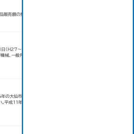
商品販売額の推移」のデータを参照しています。
1日（H27～）・平成23年のみ平成24年2月1日現
密機械、一般用機械の分類は廃止。また、衣服は繊維
16年の大仙市の数値は、合併前、合併後で調査区が変
。平成11年、平成16年、平成24年の数値は民営事