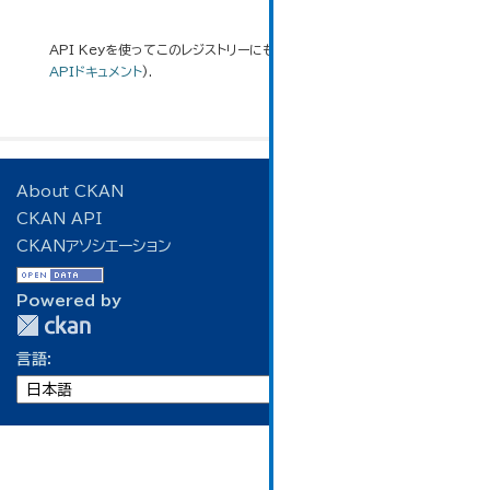
API Keyを使ってこのレジストリーにもアクセス可能です
API
(see
APIドキュメント
).
About CKAN
CKAN API
CKANアソシエーション
Powered by
言語