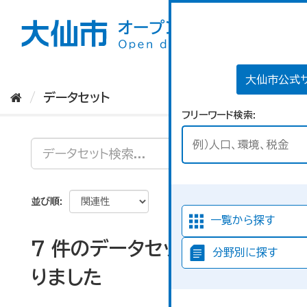
ス
キ
ッ
プ
し
て
大仙市公式
内
データセット
容
フリーワード検索
へ
並び順
一覧から探す
7 件のデータセットが見つか
分野別に探す
りました