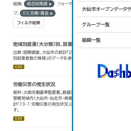
組織:
総合政策課
フォーマット:
CSV
グルー
大仙市オープンデータサ
プ:
03_労働・賃金
フィルタ結果
グループ一覧
組織一覧
地域別産業（大分類）別、就業者数
出典：国勢調査、大仙市の統計「2-8 地域別産業（大分類）
別就業者数の推移」のデータを参照しています。
CSV
労働災害の発生状況
資料：大曲労働基準監督署。数値は大曲労働基準監督署の
管轄地域内（大仙市・仙北市・美郷町）の合計。 大仙市の統
計「13-1 労働災害の発生状況」のデータを参照していま
す。
CSV