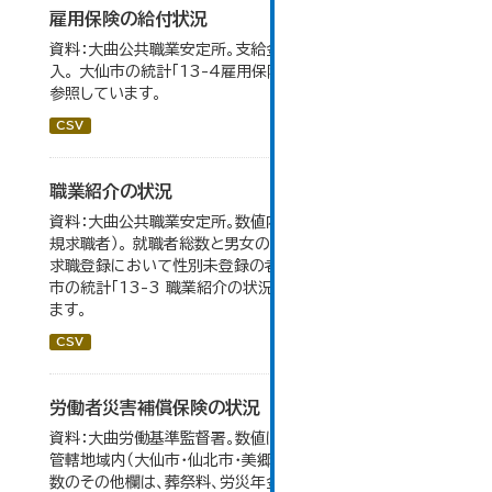
雇用保険の給付状況
資料：大曲公共職業安定所。支給金額の千円未満は四捨五
入。 大仙市の統計「13-4雇用保険の給付状況」のデータを
参照しています。
CSV
職業紹介の状況
資料：大曲公共職業安定所。数値内の就職率は（就職者/新
規求職者）。 就職者総数と男女の合計が一致しないのは、
求職登録において性別未登録の者も含まれるため。 大仙
市の統計「13-3 職業紹介の状況」のデータを参照してい
ます。
CSV
労働者災害補償保険の状況
資料：大曲労働基準監督署。数値は大曲労働基準監督署の
管轄地域内（大仙市・仙北市・美郷町）の合計。 保険給付件
数のその他欄は、葬祭料、労災年金受給者への介護補償給