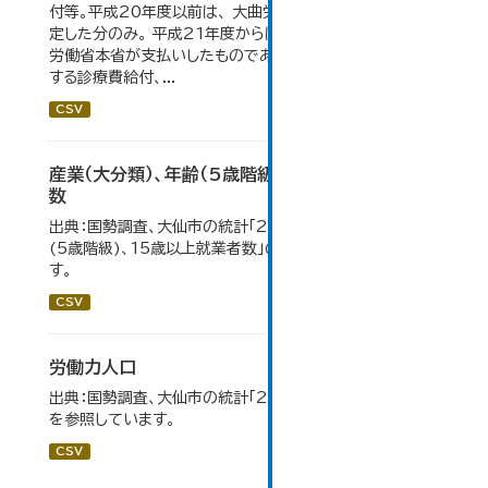
付等。平成20年度以前は、 大曲労働基準監督署が支給決
定した分のみ。 平成21年度からは、業務集中化により厚生
労働省本省が支払いしたものであり、指定医療機関等に対
する診療費給付、...
CSV
産業（大分類）、年齢（5歳階級）、15歳以上就業者
数
出典：国勢調査、大仙市の統計「2-7 産業(大分類)、年齢
(5歳階級)、15歳以上就業者数」のデータを参照していま
す。
CSV
労働力人口
出典：国勢調査、大仙市の統計「2-6 労働力人口」のデータ
を参照しています。
CSV