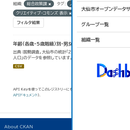
組織:
総合政策課
タグ:
人口
ライセンス:
大仙市オープンデータサ
クリエイティブ・コモンズ 表示
フィルタ結果
グループ一覧
組織一覧
年齢（各歳・5歳階級）別・男女別人口
出典：国勢調査。大仙市の統計「2-1 年齢（各歳）別・男女別
人口」のデータを参照しています。
CSV
API Keyを使ってこのレジストリーにもアクセス可能です
API
(see
APIドキュメント
).
About CKAN