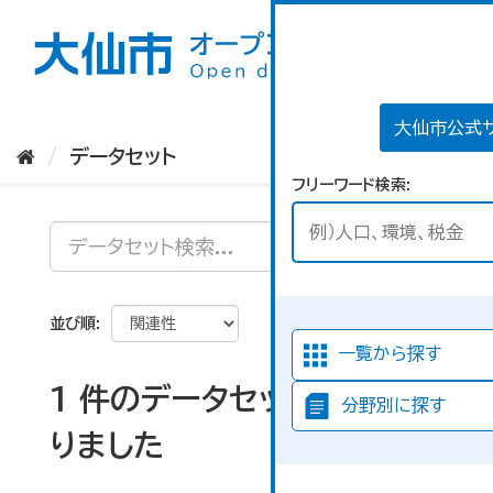
ス
キ
ッ
プ
し
て
大仙市公式
内
データセット
容
フリーワード検索
へ
並び順
一覧から探す
1 件のデータセットが見つか
分野別に探す
りました