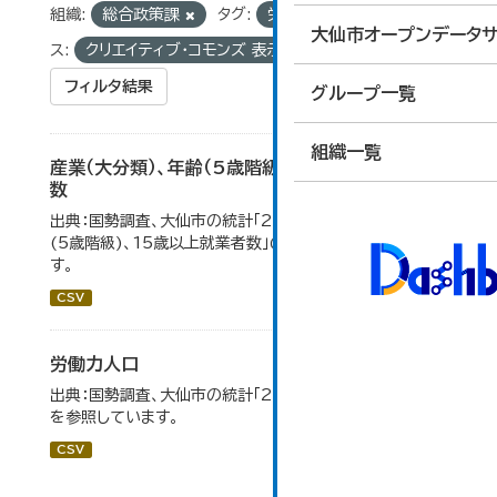
組織:
総合政策課
タグ:
労働力人口
ライセン
大仙市オープンデータサ
ス:
クリエイティブ・コモンズ 表示
フィルタ結果
グループ一覧
組織一覧
産業（大分類）、年齢（5歳階級）、15歳以上就業者
数
出典：国勢調査、大仙市の統計「2-7 産業(大分類)、年齢
(5歳階級)、15歳以上就業者数」のデータを参照していま
す。
CSV
労働力人口
出典：国勢調査、大仙市の統計「2-6 労働力人口」のデータ
を参照しています。
CSV