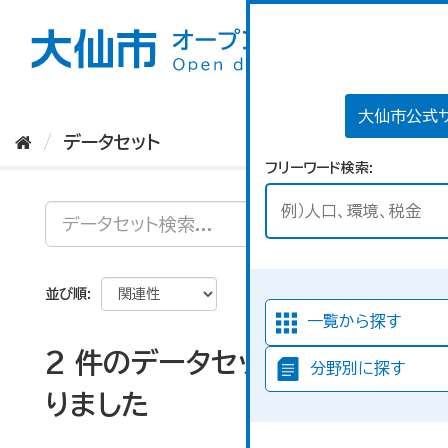
ス
キ
ッ
プ
し
て
大仙市公式
内
データセット
容
フリーワード検索
へ
並び順
一覧から探す
2 件のデータセットが見つか
分野別に探す
りました