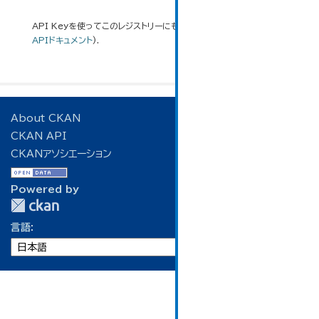
API Keyを使ってこのレジストリーにもアクセス可能です
API
(see
APIドキュメント
).
About CKAN
CKAN API
CKANアソシエーション
Powered by
言語