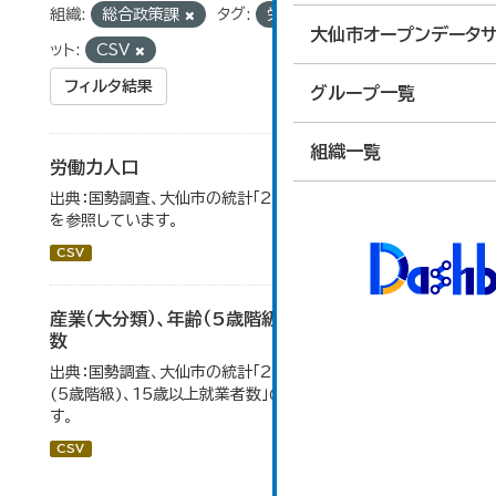
組織:
総合政策課
タグ:
労働力人口
フォーマ
大仙市オープンデータサ
ット:
CSV
フィルタ結果
グループ一覧
組織一覧
労働力人口
出典：国勢調査、大仙市の統計「2-6 労働力人口」のデータ
を参照しています。
CSV
産業（大分類）、年齢（5歳階級）、15歳以上就業者
数
出典：国勢調査、大仙市の統計「2-7 産業(大分類)、年齢
(5歳階級)、15歳以上就業者数」のデータを参照していま
す。
CSV