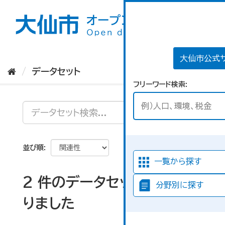
ス
キ
ッ
プ
し
て
大仙市公式
内
データセット
容
フリーワード検索
へ
並び順
一覧から探す
2 件のデータセットが見つか
分野別に探す
りました