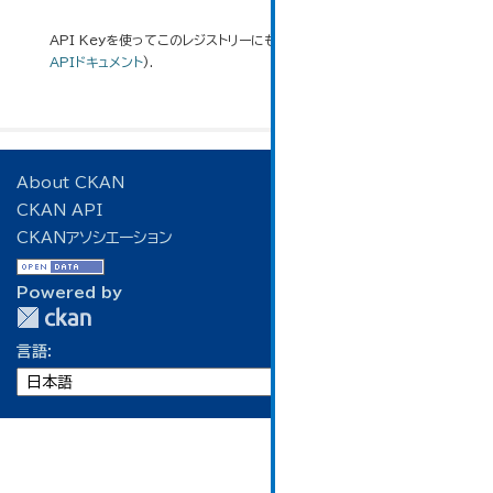
API Keyを使ってこのレジストリーにもアクセス可能です
API
(see
APIドキュメント
).
About CKAN
CKAN API
CKANアソシエーション
Powered by
言語