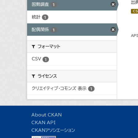
出
国勢調査
1
CS
統計
1
配偶関係
1
AP
フォーマット
CSV
1
ライセンス
クリエイティブ・コモンズ 表示
1
About CKAN
CKAN API
CKANアソシエーション