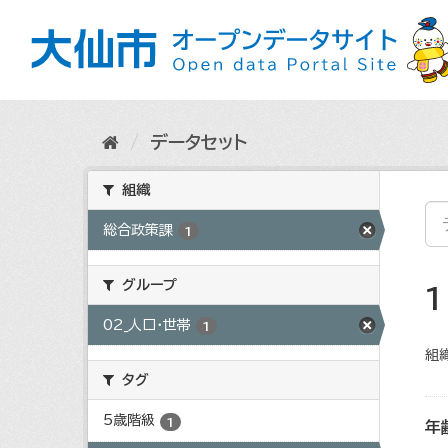
ス
キ
ッ
プ
し
て
内
データセット
容
へ
組織
総合政策課
1
グループ
02_人口・世帯
1
組織
タグ
5歳階級
1
年