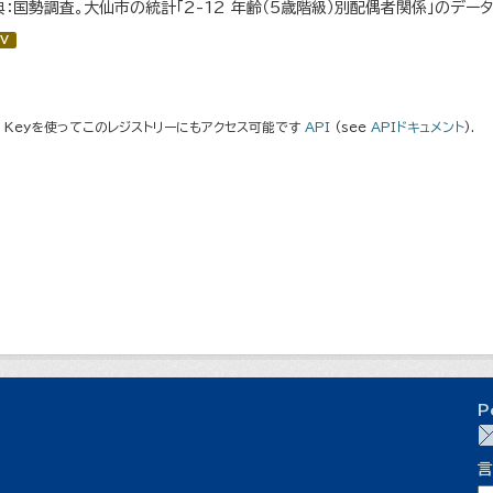
典：国勢調査。大仙市の統計「2-12 年齢（5歳階級）別配偶者関係」のデー
V
I Keyを使ってこのレジストリーにもアクセス可能です
API
(see
APIドキュメント
).
P
言